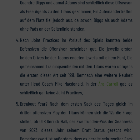
Quandre Diggs und Jamal Adams sind schließlich diese Offseason
als Free Agents zu den Titans gekommen. Ein Aufeinandertreffen
auf dem Platz fiel jedoch aus, da sowohl Diggs als auch Adams
ohne Pads an der Seitenlinie standen.
Nach Joint Practices im Vorlauf des Spiels kannten beide
Defensiven die Offensiven scheinbar gut. Die jeweils ersten
beiden Drives beider Teams endeten jeweils mit einem Punt. Die
gemeinsamen Trainingseinheiten mit den Titans waren übrigens
die ersten dieser Art seit 1991. Demnach eine weitere Neuheit
unter Head Coach Mike Macdonald, in der
Ära Carroll
gab es
schließlich gar keine Joint Practices.
Breakout Year? Nach dem ersten Sack des Tages gleich im
dritten offensiven Play der Titans können sich die 12s die Frage
stellen, ob OLB Derrick Hall, der Zweitrunden-Pick der Seahawks
von 2023, dieses Jahr seinem Draft Status gerecht wird.
Bemerkenswert ist außerdem, dass es bereits sein zweiter Sack