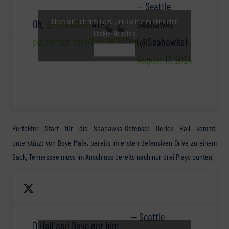
— Seattle
Klicke auf "Ich stimme zu", um Twitter zu aktivieren
Oh,
@Viska2live
ATE.
Seahawks
Cookie-Richtlinie
pic.twitter.com/PcY0WR279q
(@Seahawks)
Ich stimme zu
August 17, 2024
Perfekter Start für die Seahawks-Defense! Derick Hall kommt,
unterstützt von Boye Mafe, bereits im ersten defensiven Drive zu einem
Sack. Tennessee muss im Anschluss bereits nach nur drei Plays punten.
— Seattle
D Hall and Boye got him