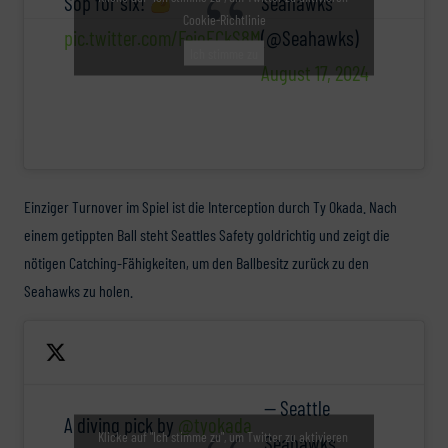
Sop for six!
Seahawks
Cookie-Richtlinie
pic.twitter.com/FeioECkS8M
(@Seahawks)
Ich stimme zu
August 17, 2024
Einziger Turnover im Spiel ist die Interception durch Ty Okada. Nach
einem getippten Ball steht Seattles Safety goldrichtig und zeigt die
nötigen Catching-Fähigkeiten, um den Ballbesitz zurück zu den
Seahawks zu holen.
— Seattle
A diving pick by
@tyokada
Klicke auf "Ich stimme zu", um Twitter zu aktivieren
Seahawks