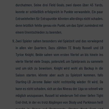
durchatmen. Seine drei Field Goals, zwei davon über 45 Yards,
konnte er schließlich erfolgreich in Punkte verwandeln. Ein paar
Extraeinheiten für Extrapunkte könnten allerdings nicht schaden,
denn letztlich fehlte genau ein Punkt, um das Spiel zumindest mit
einem Unentschieden zu beenden.
Zwei Spieler sahen besonders viel Spielzeit und das vorwiegend
in allen vier Quartern. Dazu zählten TE Brady Russell und LB
Tyrice Knight. Beide sahen vom ersten Viertel an bis hinein ins
vierte Viertel viele Snaps, potenziell, um Spielpraxis zu sammeln
und um sich zu beweisen. Knight wird wohl als Backup in die
Saison starten, könnte aber auch zu Spielzeit kommen, falls
Starting-LB Jerome Baker nicht rechtzeitig wieder fit wird. Da
kann es nicht schaden, sich an das Niveau der Liga so schnell wie
möglich anzupassen. Russell ist wiederum Teil einer tiefen Tight
End-Unit, in der es trotz Abgängen von Dissly und Parkinson heiß
zugeht in Bezug auf Rosterspots. Starter Noah Fant und