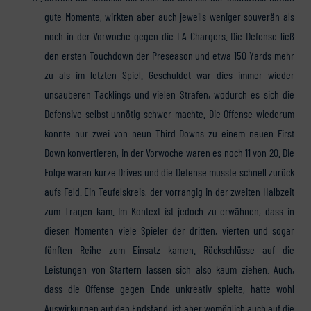
gute Momente, wirkten aber auch jeweils weniger souverän als
noch in der Vorwoche gegen die LA Chargers. Die Defense ließ
den ersten Touchdown der Preseason und etwa 150 Yards mehr
zu als im letzten Spiel. Geschuldet war dies immer wieder
unsauberen Tacklings und vielen Strafen, wodurch es sich die
Defensive selbst unnötig schwer machte. Die Offense wiederum
konnte nur zwei von neun Third Downs zu einem neuen First
Down konvertieren, in der Vorwoche waren es noch 11 von 20. Die
Folge waren kurze Drives und die Defense musste schnell zurück
aufs Feld. Ein Teufelskreis, der vorrangig in der zweiten Halbzeit
zum Tragen kam. Im Kontext ist jedoch zu erwähnen, dass in
diesen Momenten viele Spieler der dritten, vierten und sogar
fünften Reihe zum Einsatz kamen. Rückschlüsse auf die
Leistungen von Startern lassen sich also kaum ziehen. Auch,
dass die Offense gegen Ende unkreativ spielte, hatte wohl
Auswirkungen auf den Endstand, ist aber womöglich auch auf die