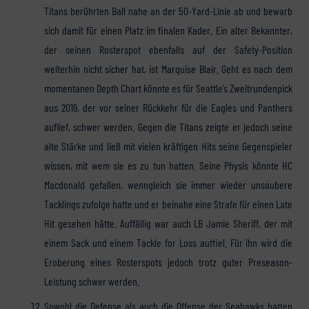
Titans berührten Ball nahe an der 50-Yard-Linie ab und bewarb
sich damit für einen Platz im finalen Kader. Ein alter Bekannter,
der seinen Rosterspot ebenfalls auf der Safety-Position
weiterhin nicht sicher hat, ist Marquise Blair. Geht es nach dem
momentanen Depth Chart könnte es für Seattle’s Zweitrundenpick
aus 2019, der vor seiner Rückkehr für die Eagles und Panthers
auflief, schwer werden. Gegen die Titans zeigte er jedoch seine
alte Stärke und ließ mit vielen kräftigen Hits seine Gegenspieler
wissen, mit wem sie es zu tun hatten. Seine Physis könnte HC
Macdonald gefallen, wenngleich sie immer wieder unsaubere
Tacklings zufolge hatte und er beinahe eine Strafe für einen Late
Hit gesehen hätte. Auffällig war auch LB Jamie Sheriff, der mit
einem Sack und einem Tackle for Loss auffiel. Für ihn wird die
Eroberung eines Rosterspots jedoch trotz guter Preseason-
Leistung schwer werden.
Sowohl die Defense als auch die Offense der Seahawks hatten