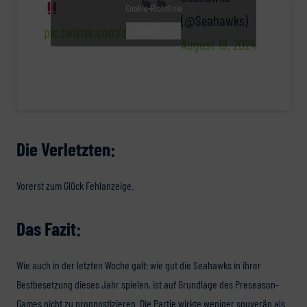
Cookie-Richtlinie
(@Seahawks)
pic.twitter.com/dhQQqOYXfb
Ich stimme zu
August 18, 2024
Die Verletzten:
Vorerst zum Glück Fehlanzeige.
Das Fazit:
Wie auch in der letzten Woche galt: wie gut die Seahawks in ihrer
Bestbesetzung dieses Jahr spielen, ist auf Grundlage des Preseason-
Games nicht zu prognostizieren. Die Partie wirkte weniger souverän als