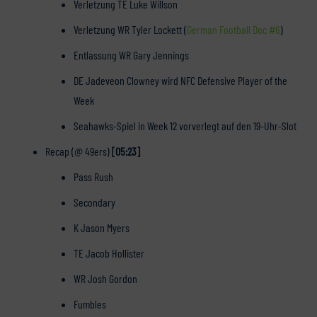
Verletzung TE Luke Willson
Verletzung WR Tyler Lockett (
German Football Doc #6
)
Entlassung WR Gary Jennings
DE Jadeveon Clowney wird NFC Defensive Player of the
Week
Seahawks-Spiel in Week 12 vorverlegt auf den 19-Uhr-Slot
Recap (@ 49ers)
[05:23]
Pass Rush
Secondary
K Jason Myers
TE Jacob Hollister
WR Josh Gordon
Fumbles