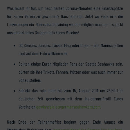
Was müsst Ihr tun, um nach harten Corona-Monaten eine Finanzspritze
für Euren Verein zu gewinnen? Ganz einfach: Jetzt wo vielerorts die
Lockerungen ein Mannschaftstraining wieder möglich machen – schickt
uns ein aktuelles Gruppenfoto Eures Vereins!
Ob Seniors, Juniors, Tackle, Flag oder Cheer – alle Mannschaften
sind auf dem Foto willkommen.
Sollten einige Eurer Mitglieder Fans der Seattle Seahawks sein,
dürfen sie ihre Trikots, Fahnen, Mützen oder was auch immer zur
Schau stellen.
Schickt das Foto bitte bis zum 15. August 2021 um 23.59 Uhr
deutscher Zeit gemeinsam mit dem Instagram-Profil Eures
Vereins an
gewinnspiele@germanseahawkers.com
.
Nach Ende der Teilnahmefrist beginnt gegen Ende August ein
öffentliches Voting auf dem
Instagram-Kanal der German Sea Hawkers
.