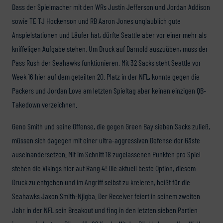
Dass der Spielmacher mit den WRs Justin Jefferson und Jordan Addison
sowie TE TJ Hockenson und RB Aaron Jones unglaublich gute
Anspielstationen und Läufer hat, dürfte Seattle aber vor einer mehr als
kniffeligen Aufgabe stehen. Um Druck auf Darnold auszuüben, muss der
Pass Rush der Seahawks funktionieren. Mit 32 Sacks steht Seattle vor
Week 16 hier auf dem geteilten 20. Platz in der NFL, konnte gegen die
Packers und Jordan Love am letzten Spieltag aber keinen einzigen QB-
Takedown verzeichnen.
Geno Smith und seine Offense, die gegen Green Bay sieben Sacks zuließ,
müssen sich dagegen mit einer ultra-aggressiven Defense der Gäste
auseinandersetzen. Mit im Schnitt 18 zugelassenen Punkten pro Spiel
stehen die Vikings hier auf Rang 4! Die aktuell beste Option, diesem
Druck zu entgehen und im Angriff selbst zu kreieren, heißt für die
Seahawks Jaxon Smith-Njigba. Der Receiver feiert in seinem zweiten
Jahr in der NFL sein Breakout und fing in den letzten sieben Partien