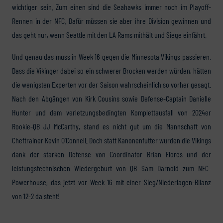
wichtiger sein. Zum einen sind die Seahawks immer noch im Playoff-
Rennen in der NFC. Dafür müssen sie aber ihre Division gewinnen und
das geht nur, wenn Seattle mit den LA Rams mithält und Siege einfährt.
Und genau das muss in Week 16 gegen die Minnesota Vikings passieren.
Dass die Vikinger dabei so ein schwerer Brocken werden würden, hätten
die wenigsten Experten vor der Saison wahrscheinlich so vorher gesagt.
Nach den Abgängen von Kirk Cousins sowie Defense-Captain Danielle
Hunter und dem verletzungsbedingten Komplettausfall von 2024er
Rookie-QB JJ McCarthy, stand es nicht gut um die Mannschaft von
Cheftrainer Kevin O’Connell. Doch statt Kanonenfutter wurden die Vikings
dank der starken Defense von Coordinator Brian Flores und der
leistungstechnischen Wiedergeburt von QB Sam Darnold zum NFC-
Powerhouse, das jetzt vor Week 16 mit einer Sieg/Niederlagen-Bilanz
von 12-2 da steht!