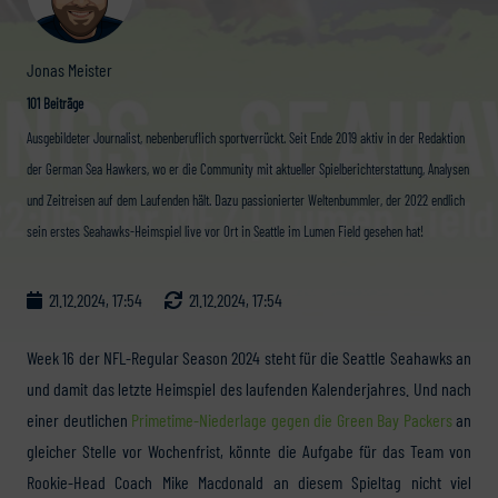
Jonas Meister
101 Beiträge
Ausgebildeter Journalist, nebenberuflich sportverrückt. Seit Ende 2019 aktiv in der Redaktion
der German Sea Hawkers, wo er die Community mit aktueller Spielberichterstattung, Analysen
und Zeitreisen auf dem Laufenden hält. Dazu passionierter Weltenbummler, der 2022 endlich
sein erstes Seahawks-Heimspiel live vor Ort in Seattle im Lumen Field gesehen hat!
21.12.2024, 17:54
21.12.2024, 17:54
Week 16 der NFL-Regular Season 2024 steht für die Seattle Seahawks an
und damit das letzte Heimspiel des laufenden Kalenderjahres. Und nach
einer deutlichen
Primetime-Niederlage gegen die Green Bay Packers
an
gleicher Stelle vor Wochenfrist, könnte die Aufgabe für das Team von
Rookie-Head Coach Mike Macdonald an diesem Spieltag nicht viel