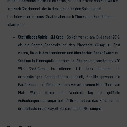
immer mindestens Pässe für 69 Yards. Mit der Rückkehr von Ken Walker
und Zach Charbonnet, der in den letzten beiden Spielen drei
Touchdowns erlief, muss Seattle aber auch Minnesotas Run-Defense
attackieren.
Statistik des Spiels:
-21,1 Grad – So kalt war es am 10. Januar 2016,
als die Seattle Seahawks bei den Minnesota Vikings zu Gast
waren. Da sich das brandneue und überdachte Bank of America-
Stadium in Minneapolis hier noch im Bau befand, wurde das NFC
Wild Card-Game im offenen TFC Bank Stadium des
ortsansässigen College-Teams gespielt. Seattle gewann die
Partie knapp mit 10:9 dank eines verschossenen Field Goals von
Blair Walsh. Durch den Windchill lag die gefühlte
Außentemperatur sogar bei -31 Grad, sodass das Spiel als das
drittkälteste in die Playoff-Geschichte der NFL einging.