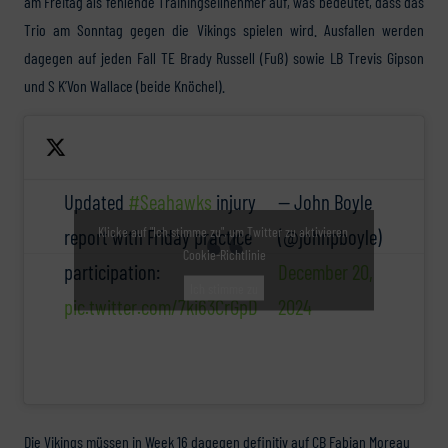
am Freitag als fehlende Trainingseilnehmer auf, was bedeutet, dass das
Trio am Sonntag gegen die Vikings spielen wird. Ausfallen werden
dagegen auf jeden Fall TE Brady Russell (Fuß) sowie LB Trevis Gipson
und S K’Von Wallace (beide Knöchel).
Updated
#Seahawks
injury
— John Boyle
Klicke auf "Ich stimme zu", um Twitter zu aktivieren
report with Friday practice
(@johnpboyle)
Cookie-Richtlinie
participation:
December 20,
Ich stimme zu
pic.twitter.com/7ki63CrGpD
2024
Die Vikings müssen in Week 16 dagegen definitiv auf CB Fabian Moreau