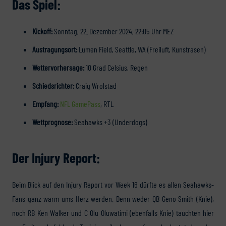
Das Spiel:
Kickoff:
Sonntag, 22. Dezember 2024, 22:05 Uhr MEZ
Austragungsort:
Lumen Field, Seattle, WA (Freiluft, Kunstrasen)
Wettervorhersage:
10 Grad Celsius, Regen
Schiedsrichter:
Craig Wrolstad
Empfang:
NFL GamePass
, RTL
Wettprognose:
Seahawks +3 (Underdogs)
Der Injury Report:
Beim Blick auf den Injury Report vor Week 16 dürfte es allen Seahawks-
Fans ganz warm ums Herz werden. Denn weder QB Geno Smith (Knie),
noch RB Ken Walker und C Olu Oluwatimi (ebenfalls Knie) tauchten hier