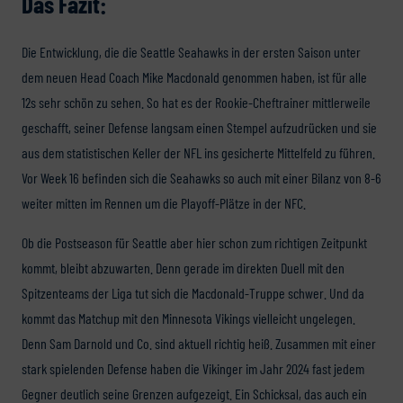
Das Fazit:
Die Entwicklung, die die Seattle Seahawks in der ersten Saison unter
dem neuen Head Coach Mike Macdonald genommen haben, ist für alle
12s sehr schön zu sehen. So hat es der Rookie-Cheftrainer mittlerweile
geschafft, seiner Defense langsam einen Stempel aufzudrücken und sie
aus dem statistischen Keller der NFL ins gesicherte Mittelfeld zu führen.
Vor Week 16 befinden sich die Seahawks so auch mit einer Bilanz von 8-6
weiter mitten im Rennen um die Playoff-Plätze in der NFC.
Ob die Postseason für Seattle aber hier schon zum richtigen Zeitpunkt
kommt, bleibt abzuwarten. Denn gerade im direkten Duell mit den
Spitzenteams der Liga tut sich die Macdonald-Truppe schwer. Und da
kommt das Matchup mit den Minnesota Vikings vielleicht ungelegen.
Denn Sam Darnold und Co. sind aktuell richtig heiß. Zusammen mit einer
stark spielenden Defense haben die Vikinger im Jahr 2024 fast jedem
Gegner deutlich seine Grenzen aufgezeigt. Ein Schicksal, das auch ein