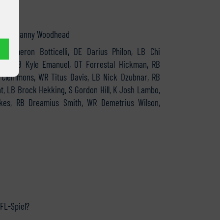
e’o, RB Danny Woodhead
 Cameron Botticelli, DE Darius Philon, LB Chi
ell, LB Kyle Emanuel, OT Forrestal Hickman, RB
Clemmons, WR Titus Davis, LB Nick Dzubnar, RB
t, LB Brock Hekking, S Gordon Hill, K Josh Lambo,
kes, RB Dreamius Smith, WR Demetrius Wilson,
NFL-Spiel?