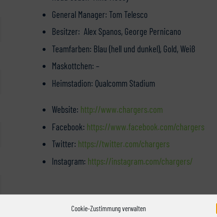
General Manager: Tom Telesco
Besitzer: Alex Spanos, George Pernicano
Teamfarben: Blau (hell und dunkel), Gold, Weiß
Maskottchen: –
Heimstadion: Qualcomm Stadium
Website:
http://www.chargers.com
Facebook:
https://www.facebook.com/chargers
Twitter:
https://twitter.com/chargers
Instagram:
https://instagram.com/chargers/
Die Spieler:
Cookie-Zustimmung verwalten