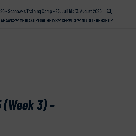
26 – Seahawks Training Camp – 25. Juli bis 13. August 2026
EAHAWKS
MEDIA
KOPFSACHE
12S
SERVICE
MITGLIEDER
SHOP
 (Week 3) –