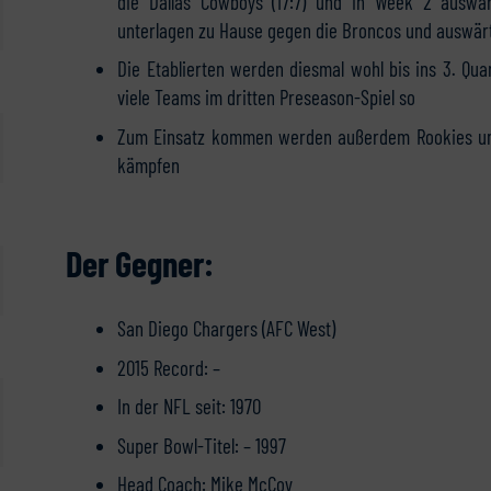
die Dallas Cowboys (17:7) und in Week 2 auswärt
unterlagen zu Hause gegen die Broncos und auswärt
Die Etablierten werden diesmal wohl bis ins 3. Qua
viele Teams im dritten Preseason-Spiel so
Zum Einsatz kommen werden außerdem Rookies und 
kämpfen
Der Gegner:
San Diego Chargers (AFC West)
2015 Record: –
In der NFL seit: 1970
Super Bowl-Titel: – 1997
Head Coach: Mike McCoy