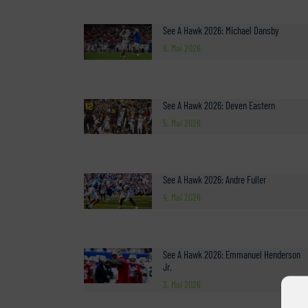
See A Hawk 2026: Michael Dansby
6. Mai 2026
See A Hawk 2026: Deven Eastern
5. Mai 2026
See A Hawk 2026: Andre Fuller
4. Mai 2026
See A Hawk 2026: Emmanuel Henderson
Jr.
3. Mai 2026