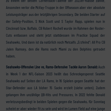
zu einem der besten Cornerback-Talente der 2023er-Klasse zählte.
Ansonsten verlor die McVay-Truppe in der Offseason aber vier absolute
Leistungsträger aus der letztjährigen Secondary. Die beiden Starter auf
der Safety-Position, S Nick Scott und S Taylor Rapp, spielen nun in
Cincinnati bzw. Buffalo. CB Robert Rochell wurde im Rahmen der Roster-
Cuts entlassen und steht jetzt stattdessen im Practice Squad der
Seahawks. Und dann ist da natürlich noch Metcalfs „Erzfeind“: All Pro CB
Jalen Ramsey, den die Rams nach Miami zu den Dolphins getradet
haben.
Seahawks-Offensive Line vs. Rams-Defensive Tackle Aaron Donald:
Auch
in Week 1 der NFL-Saison 2023 heißt das Schreckgespenst Seattle
Seahawks auf Seiten der LA Rams. In 16 Spielen gegen Seattle hat der
Star-Defender aus LA bisher 15 Sacks erzielt (siehe unten). Zudem
gelangen ihm unzählige QB-Hits und Pressures. In 2022 fehlte Donald
verletzungsbedingt in beiden Spielen gegen die Seahawks, für Sonntag
scheint er aber wieder fit zu sein und wird im Lumen Field auf eine junge