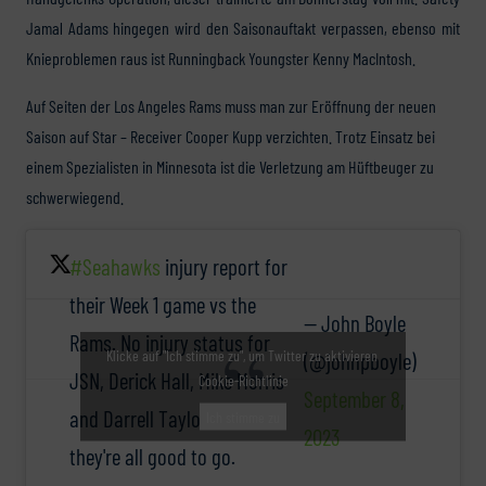
Jamal Adams hingegen wird den Saisonauftakt verpassen, ebenso mit
Knieproblemen raus ist Runningback Youngster Kenny MacIntosh.
Auf Seiten der Los Angeles Rams muss man zur Eröffnung der neuen
Saison auf Star – Receiver Cooper Kupp verzichten. Trotz Einsatz bei
einem Spezialisten in Minnesota ist die Verletzung am Hüftbeuger zu
schwerwiegend.
#Seahawks
injury report for
their Week 1 game vs the
— John Boyle
Rams. No injury status for
Klicke auf "Ich stimme zu", um Twitter zu aktivieren
(@johnpboyle)
JSN, Derick Hall, Mike Morris
Cookie-Richtlinie
September 8,
and Darrell Taylor means
Ich stimme zu
2023
they're all good to go.