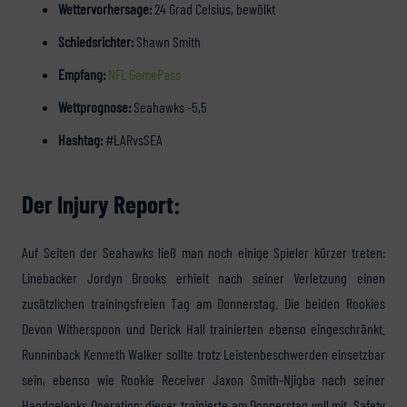
Wettervorhersage:
24 Grad Celsius, bewölkt
Schiedsrichter:
Shawn Smith
Empfang:
NFL GamePass
Wettprognose:
Seahawks -5,5
Hashtag:
#LARvsSEA
Der Injury Report:
Auf Seiten der Seahawks ließ man noch einige Spieler kürzer treten:
Linebacker Jordyn Brooks erhielt nach seiner Verletzung einen
zusätzlichen trainingsfreien Tag am Donnerstag. Die beiden Rookies
Devon Witherspoon und Derick Hall trainierten ebenso eingeschränkt.
Runninback Kenneth Walker sollte trotz Leistenbeschwerden einsetzbar
sein, ebenso wie Rookie Receiver Jaxon Smith-Njigba nach seiner
Handgelenks Operation; dieser trainierte am Donnerstag voll mit. Safety