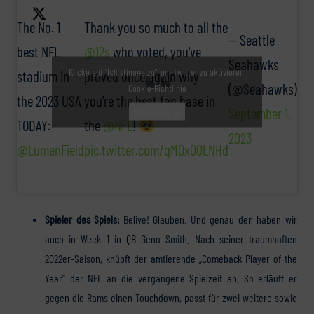
The No. 1
Thank you so much to all the
— Seattle
best NFL
@12s
who voted, you've
Seahawks
Klicke auf "Ich stimme zu", um Twitter zu aktivieren
stadium in
proved once again why
(@Seahawks)
Cookie-Richtlinie
the 2023 USA
you're the best fan base in
September 1,
Ich stimme zu
TODAY:
the
@NFL
!
2023
@LumenField
pic.twitter.com/qMOx00LNHd
Spieler des Spiels:
Belive! Glauben. Und genau den haben wir
auch in Week 1 in QB Geno Smith. Nach seiner traumhaften
2022er-Saison, knüpft der amtierende „Comeback Player of the
Year“ der NFL an die vergangene Spielzeit an. So erläuft er
gegen die Rams einen Touchdown, passt für zwei weitere sowie