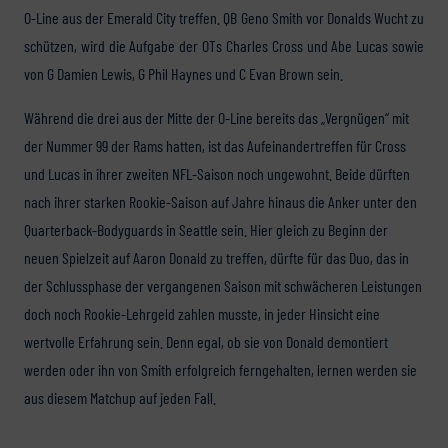
O-Line aus der Emerald City treffen. QB Geno Smith vor Donalds Wucht zu
schützen, wird die Aufgabe der OTs Charles Cross und Abe Lucas sowie
von G Damien Lewis, G Phil Haynes und C Evan Brown sein.
Während die drei aus der Mitte der O-Line bereits das „Vergnügen“ mit
der Nummer 99 der Rams hatten, ist das Aufeinandertreffen für Cross
und Lucas in ihrer zweiten NFL-Saison noch ungewohnt. Beide dürften
nach ihrer starken Rookie-Saison auf Jahre hinaus die Anker unter den
Quarterback-Bodyguards in Seattle sein. Hier gleich zu Beginn der
neuen Spielzeit auf Aaron Donald zu treffen, dürfte für das Duo, das in
der Schlussphase der vergangenen Saison mit schwächeren Leistungen
doch noch Rookie-Lehrgeld zahlen musste, in jeder Hinsicht eine
wertvolle Erfahrung sein. Denn egal, ob sie von Donald demontiert
werden oder ihn von Smith erfolgreich ferngehalten, lernen werden sie
aus diesem Matchup auf jeden Fall.