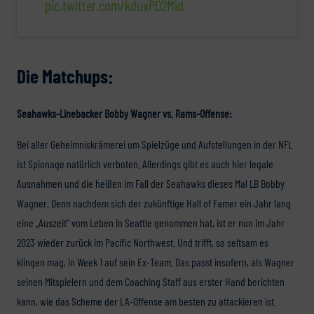
pic.twitter.com/kduxPO2Mid
Die Matchups:
Seahawks-Linebacker Bobby Wagner vs. Rams-Offense:
Bei aller Geheimniskrämerei um Spielzüge und Aufstellungen in der NFL
ist Spionage natürlich verboten. Allerdings gibt es auch hier legale
Ausnahmen und die heißen im Fall der Seahawks dieses Mal LB Bobby
Wagner. Denn nachdem sich der zukünftige Hall of Famer ein Jahr lang
eine „Auszeit“ vom Leben in Seattle genommen hat, ist er nun im Jahr
2023 wieder zurück im Pacific Northwest. Und trifft, so seltsam es
klingen mag, in Week 1 auf sein Ex-Team. Das passt insofern, als Wagner
seinen Mitspielern und dem Coaching Staff aus erster Hand berichten
kann, wie das Scheme der LA-Offense am besten zu attackieren ist.