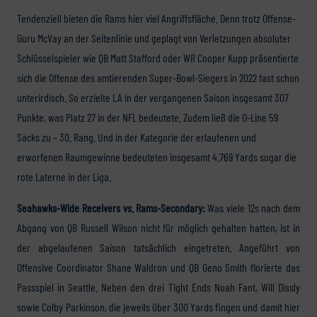
Tendenziell bieten die Rams hier viel Angriffsfläche. Denn trotz Offense-
Guru McVay an der Seitenlinie und geplagt von Verletzungen absoluter
Schlüsselspieler wie QB Matt Stafford oder WR Cooper Kupp präsentierte
sich die Offense des amtierenden Super-Bowl-Siegers in 2022 fast schon
unterirdisch. So erzielte LA in der vergangenen Saison insgesamt 307
Punkte, was Platz 27 in der NFL bedeutete. Zudem ließ die O-Line 59
Sacks zu – 30. Rang. Und in der Kategorie der erlaufenen und
erworfenen Raumgewinne bedeuteten insgesamt 4.769 Yards sogar die
rote Laterne in der Liga.
Seahawks-Wide Receivers vs. Rams-Secondary:
Was viele 12s nach dem
Abgang von QB Russell Wilson nicht für möglich gehalten hatten, ist in
der abgelaufenen Saison tatsächlich eingetreten. Angeführt von
Offensive Coordinator Shane Waldron und QB Geno Smith florierte das
Passspiel in Seattle. Neben den drei Tight Ends Noah Fant, Will Dissly
sowie Colby Parkinson, die jeweils über 300 Yards fingen und damit hier