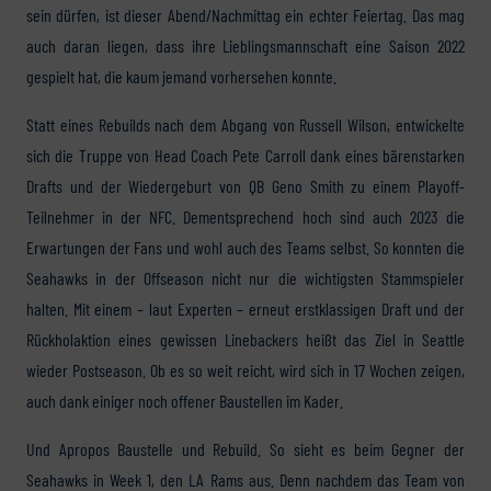
sein dürfen, ist dieser Abend/Nachmittag ein echter Feiertag. Das mag
auch daran liegen, dass ihre Lieblingsmannschaft eine Saison 2022
gespielt hat, die kaum jemand vorhersehen konnte.
Statt eines Rebuilds nach dem Abgang von Russell Wilson, entwickelte
sich die Truppe von Head Coach Pete Carroll dank eines bärenstarken
Drafts und der Wiedergeburt von QB Geno Smith zu einem Playoff-
Teilnehmer in der NFC. Dementsprechend hoch sind auch 2023 die
Erwartungen der Fans und wohl auch des Teams selbst. So konnten die
Seahawks in der Offseason nicht nur die wichtigsten Stammspieler
halten. Mit einem – laut Experten – erneut erstklassigen Draft und der
Rückholaktion eines gewissen Linebackers heißt das Ziel in Seattle
wieder Postseason. Ob es so weit reicht, wird sich in 17 Wochen zeigen,
auch dank einiger noch offener Baustellen im Kader.
Und Apropos Baustelle und Rebuild. So sieht es beim Gegner der
Seahawks in Week 1, den LA Rams aus. Denn nachdem das Team von