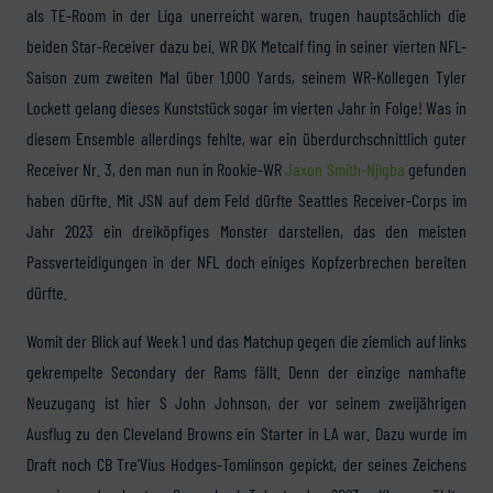
als TE-Room in der Liga unerreicht waren, trugen hauptsächlich die
beiden Star-Receiver dazu bei. WR DK Metcalf fing in seiner vierten NFL-
Saison zum zweiten Mal über 1.000 Yards, seinem WR-Kollegen Tyler
Lockett gelang dieses Kunststück sogar im vierten Jahr in Folge! Was in
diesem Ensemble allerdings fehlte, war ein überdurchschnittlich guter
Receiver Nr. 3, den man nun in Rookie-WR
Jaxon Smith-Njigba
gefunden
haben dürfte. Mit JSN auf dem Feld dürfte Seattles Receiver-Corps im
Jahr 2023 ein dreiköpfiges Monster darstellen, das den meisten
Passverteidigungen in der NFL doch einiges Kopfzerbrechen bereiten
dürfte.
Womit der Blick auf Week 1 und das Matchup gegen die ziemlich auf links
gekrempelte Secondary der Rams fällt. Denn der einzige namhafte
Neuzugang ist hier S John Johnson, der vor seinem zweijährigen
Ausflug zu den Cleveland Browns ein Starter in LA war. Dazu wurde im
Draft noch CB Tre’Vius Hodges-Tomlinson gepickt, der seines Zeichens