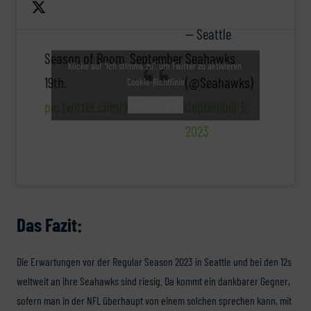
— Seattle
Season of Boom. September
Seahawks
Klicke auf "Ich stimme zu", um Twitter zu aktivieren
19th.
(@Seahawks)
Cookie-Richtlinie
pic.twitter.com/Xr9K6bmKxO
September 5,
Ich stimme zu
2023
Das Fazit:
Die Erwartungen vor der Regular Season 2023 in Seattle und bei den 12s
weltweit an ihre Seahawks sind riesig. Da kommt ein dankbarer Gegner,
sofern man in der NFL überhaupt von einem solchen sprechen kann, mit