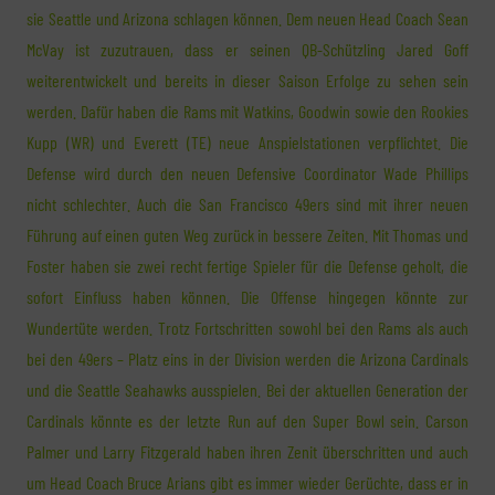
sie Seattle und Arizona schlagen können. Dem neuen Head Coach Sean
McVay ist zuzutrauen, dass er seinen QB-Schützling Jared Goff
weiterentwickelt und bereits in dieser Saison Erfolge zu sehen sein
werden. Dafür haben die Rams mit Watkins, Goodwin sowie den Rookies
Kupp (WR) und Everett (TE) neue Anspielstationen verpflichtet. Die
Defense wird durch den neuen Defensive Coordinator Wade Phillips
nicht schlechter. Auch die San Francisco 49ers sind mit ihrer neuen
Führung auf einen guten Weg zurück in bessere Zeiten. Mit Thomas und
Foster haben sie zwei recht fertige Spieler für die Defense geholt, die
sofort Einfluss haben können. Die Offense hingegen könnte zur
Wundertüte werden. Trotz Fortschritten sowohl bei den Rams als auch
bei den 49ers – Platz eins in der Division werden die Arizona Cardinals
und die Seattle Seahawks ausspielen. Bei der aktuellen Generation der
Cardinals könnte es der letzte Run auf den Super Bowl sein. Carson
Palmer und Larry Fitzgerald haben ihren Zenit überschritten und auch
um Head Coach Bruce Arians gibt es immer wieder Gerüchte, dass er in