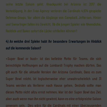
seine letzte Saison geht. Knackpunkt bei Arizona ist 2017 die
Verteidigung. In der Free Agency verloren die Cardinals 4.974 gespielte
Defense-Snaps. Vor allem die Abgänge von Campbell, Jefferson, Hinter
und Swearinger fallen ins Gewicht. Ob die jungen Spieler wie Nkemdiche,
Reddick und Baker sofort die Lücke schließen können?
4) An welche drei Spieler habt ihr besondere Erwartungen im Hinblick
auf die kommende Saison?
«Super Bowl or bust» ist das beliebte Motto für Teams, die sich
berechtigte Hoffnungen auf die Lombardi Trophy machen dürfen. Das
gilt auch für die aktuelle Version der Arizona Cardinals. Dass es zum
Super Bowl reicht, ist logischerweise eher unwahrscheinlich und 31
Teams werden als Verlierer nach Hause gehen. Deshalb sollte man
dieses Motto nicht allzu ernst nehmen, klar ist der Super Bowl das Ziel,
aber auch wenn man ihn nicht gewinnt, kann es eine erfolgreiche Saison
gewesen sein. Dies wäre für die Cardinals mit einer überzeugenden