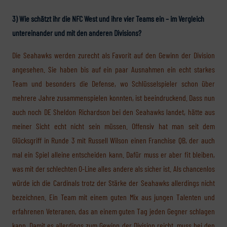
3) Wie schätzt ihr die NFC West und ihre vier Teams ein – im Vergleich
untereinander und mit den anderen Divisions?
Die Seahawks werden zurecht als Favorit auf den Gewinn der Division
angesehen. Sie haben bis auf ein paar Ausnahmen ein echt starkes
Team und besonders die Defense, wo Schlüsselspieler schon über
mehrere Jahre zusammenspielen konnten, ist beeindruckend. Dass nun
auch noch DE Sheldon Richardson bei den Seahawks landet, hätte aus
meiner Sicht echt nicht sein müssen. Offensiv hat man seit dem
Glücksgriff in Runde 3 mit Russell Wilson einen Franchise QB, der auch
mal ein Spiel alleine entscheiden kann. Dafür muss er aber fit bleiben,
was mit der schlechten O-Line alles andere als sicher ist. Als chancenlos
würde ich die Cardinals trotz der Stärke der Seahawks allerdings nicht
bezeichnen. Ein Team mit einem guten Mix aus jungen Talenten und
erfahrenen Veteranen, das an einem guten Tag jeden Gegner schlagen
kann. Damit es allerdings zum Gewinn der Division reicht, muss bei den