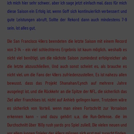
ich mich hier sehr schwer, aber ich sage jetzt einfach mal, dass für mich
diese Saison ein Erfolg ist, wenn Goff sich kontinuierlich verbessert und
gute Leistungen abruft. Sollte der Rekord dann auch mindestens 7-9
sein, ist alles gut.
Die San Francisco 49ers beendeten die letzte Saison mit einem Record
von 2-14 – ein viel schlechteres Ergebnis ist kaum möglich, weshalb es
nicht viel benötigt, um die nächste Saison zumindest erfolgreicher als
die letzte abzuschließen. Und auch sonst scheint es, als brauche es
nicht viel, um die Fans der 49ers zufriedenzustellen. Es ist nahezu allen
bewusst, dass das Projekt Shanahan/Lynch auf mehrere Jahre
ausgelegt ist, und die Rückkehr an die Spitze der NFL, die sicherlich das
Ziel aller Franchises ist, nicht auf Anhieb gelingen kann. Trotzdem wäre
es sicherlich von Vorteil, wenn man einen Fortschritt zur Vorsaison
erkennen kann – und dazu gehört u.a. die Run-Defense, die im
Durchschnitt über 160y rush yards pro Spiel zuließ. Die vielen neuen und
vor allem jungen Spieler der 49ers müssen sich erst mal zurecht finden,