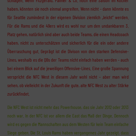
schlagen. Wenn Fitzgerald, Palmer & Co. noch eine Saison im Köcher
haben, könnten sie noch einmal angreifen. Wenn nicht – dann könnte es
für Seattle zumindest in der eigenen Division ziemlich „leicht“ werden.
Für die Rams und die 49ers wird es wohl nur um den undankbaren 3.
Platz gehen, natürlich sind aber auch beide Teams, die einen Headcoach
haben, nicht zu unterschätzen und sicherlich für die ein oder andere
Überraschung gut. Geprägt ist die Divison von den starken Defensive-
Lines, weshalb es die QBs der Teams nicht einfach haben werden – auch
bei einem Blick auf die jeweiligen Offensive-Lines. Eine große Spannung
verspricht die NFC West in diesem Jahr wohl nicht – aber man wird
sehen, ob vielleicht in der Zukunft die gute, alte NFC West zu alter Stärke
zurückfindet.
Die NFC West ist nicht mehr das Powerhouse, das sie Jahr 2012 oder 2013
noch war. In der NFC ist vor allem die East das Maß der Dinge. Dennoch
wird es gegen die Mannschaften aus dem Westen für kein Team einfache
Siege geben. Die St. Louis Rams haben vergangenes Jahr gezeigt, dass