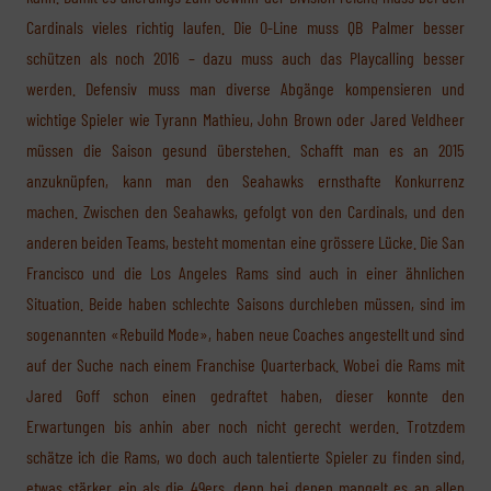
Cardinals vieles richtig laufen. Die O-Line muss QB Palmer besser
schützen als noch 2016 – dazu muss auch das Playcalling besser
werden. Defensiv muss man diverse Abgänge kompensieren und
wichtige Spieler wie Tyrann Mathieu, John Brown oder Jared Veldheer
müssen die Saison gesund überstehen. Schafft man es an 2015
anzuknüpfen, kann man den Seahawks ernsthafte Konkurrenz
machen. Zwischen den Seahawks, gefolgt von den Cardinals, und den
anderen beiden Teams, besteht momentan eine grössere Lücke. Die San
Francisco und die Los Angeles Rams sind auch in einer ähnlichen
Situation. Beide haben schlechte Saisons durchleben müssen, sind im
sogenannten «Rebuild Mode», haben neue Coaches angestellt und sind
auf der Suche nach einem Franchise Quarterback. Wobei die Rams mit
Jared Goff schon einen gedraftet haben, dieser konnte den
Erwartungen bis anhin aber noch nicht gerecht werden. Trotzdem
schätze ich die Rams, wo doch auch talentierte Spieler zu finden sind,
etwas stärker ein als die 49ers, denn bei denen mangelt es an allen