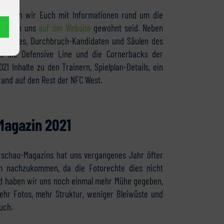
ersorgen wir Euch mit Informationen rund um die
 es von uns
auf der Website
gewohnt seid. Neben
 Rookies, Durchbruch-Kandidaten und Säulen des
s die Defensive Line und die Cornerbacks der
 Inhalte zu den Trainern, Spielplan-Details, ein
rand auf den Rest der NFC West.
Magazin 2021
rschau-Magazins hat uns vergangenes Jahr öfter
sem nachzukommen, da die Fotorechte dies nicht
und haben wir uns noch einmal mehr Mühe gegeben,
ehr Fotos, mehr Struktur, weniger Bleiwüste und
uch.