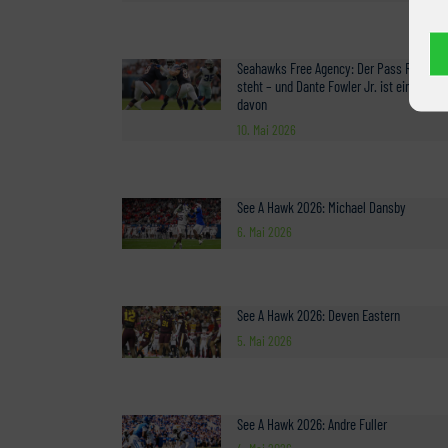
Seahawks Free Agency: Der Pass Rush
steht – und Dante Fowler Jr. ist ein Teil
davon
10. Mai 2026
See A Hawk 2026: Michael Dansby
6. Mai 2026
See A Hawk 2026: Deven Eastern
5. Mai 2026
See A Hawk 2026: Andre Fuller