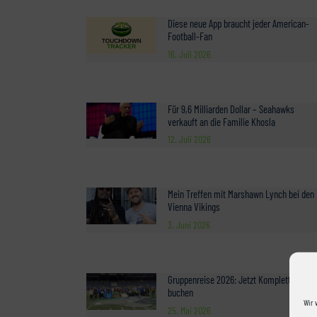
Diese neue App braucht jeder American-
Football-Fan
16. Juli 2026
Für 9,6 Milliarden Dollar – Seahawks
verkauft an die Familie Khosla
12. Juli 2026
Mein Treffen mit Marshawn Lynch bei den
Vienna Vikings
3. Juni 2026
Gruppenreise 2026: Jetzt Komplettpaket
buchen
Wir 
25. Mai 2026