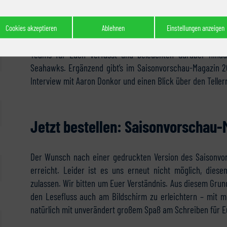
Auf diesmal 36 Seiten, vier mehr als vor einem Jahr, v
Seattle Seahawks
vor der anstehenden Saison, so wie Ihr
Cookies akzeptieren
Ablehnen
Einstellungen anzeigen
Lageberichten und Rückblicken haben wir Artikel zu den
Teams für Euch verfasst und beleuchten darüber hinau
Seahawks. Ergänzend gibt’s im Saisonvorschau-Magazin 2021
Interview mit Aaron Donkor und einen Blick über den Teller
Jetzt bestellen: Saisonvorschau-
Der Wunsch nach einer gedruckten Version des Saisonvo
erreicht. Leider ist es uns erneut nicht möglich, die
zulassen. Wir bitten um Euer Verständnis. Aus diesem Gr
den Lesefluss auch am Bildschirm zu erleichtern – mit m
natürlich mit unverändert großem Spaß am Schreiben für E