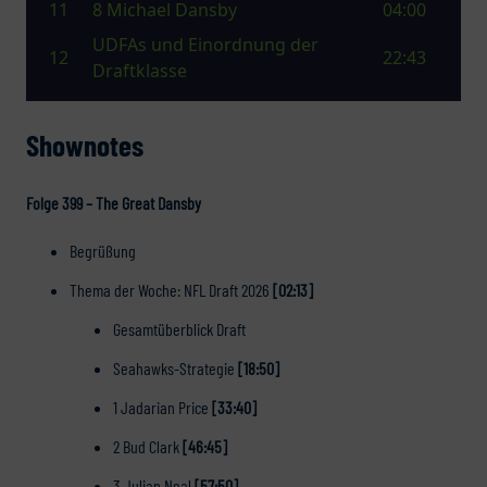
Shownotes
Folge 399 – The Great Dansby
Begrüßung
Thema der Woche: NFL Draft 2026
[02:13]
Gesamtüberblick Draft
Seahawks-Strategie
[18:50]
1 Jadarian Price
[33:40]
2 Bud Clark
[46:45]
3 Julian Neal
[57:50]