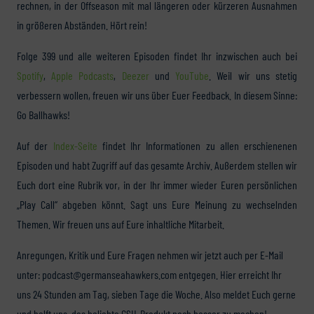
rechnen, in der Offseason mit mal längeren oder kürzeren Ausnahmen
in größeren Abständen. Hört rein!
Folge 399 und alle weiteren Episoden findet Ihr inzwischen auch bei
Spotify
,
Apple Podcasts
,
Deezer
und
YouTube
. Weil wir uns stetig
verbessern wollen, freuen wir uns über Euer Feedback. In diesem Sinne:
Go Ballhawks!
Auf der
Index-Seite
findet Ihr Informationen zu allen erschienenen
Episoden und habt Zugriff auf das gesamte Archiv. Außerdem stellen wir
Euch dort eine Rubrik vor, in der Ihr immer wieder Euren persönlichen
„Play Call“ abgeben könnt. Sagt uns Eure Meinung zu wechselnden
Themen. Wir freuen uns auf Eure inhaltliche Mitarbeit.
Anregungen, Kritik und Eure Fragen nehmen wir jetzt auch per E-Mail
unter: podcast@germanseahawkers.com entgegen. Hier erreicht Ihr
uns 24 Stunden am Tag, sieben Tage die Woche. Also meldet Euch gerne
und helft uns, das beliebte GSH-Produkt noch besser zu machen!