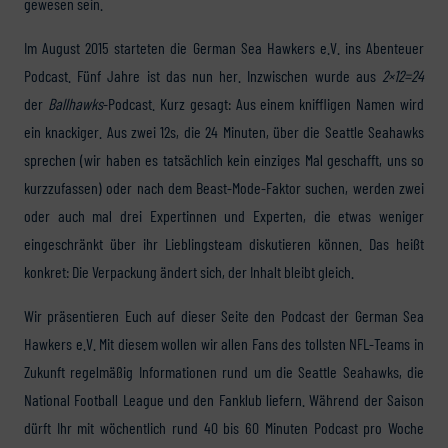
gewesen sein.
Im August 2015 starteten die German Sea Hawkers e.V. ins Abenteuer
Podcast. Fünf Jahre ist das nun her. Inzwischen wurde aus
2×12=24
der
Ballhawks
-Podcast. Kurz gesagt: Aus einem kniffligen Namen wird
ein knackiger. Aus zwei 12s, die 24 Minuten, über die Seattle Seahawks
sprechen (wir haben es tatsächlich kein einziges Mal geschafft, uns so
kurzzufassen) oder nach dem Beast-Mode-Faktor suchen, werden zwei
oder auch mal drei Expertinnen und Experten, die etwas weniger
eingeschränkt über ihr Lieblingsteam diskutieren können. Das heißt
konkret: Die Verpackung ändert sich, der Inhalt bleibt gleich.
Wir präsentieren Euch auf dieser Seite den Podcast der German Sea
Hawkers e.V. Mit diesem wollen wir allen Fans des tollsten NFL-Teams in
Zukunft regelmäßig Informationen rund um die Seattle Seahawks, die
National Football League und den Fanklub liefern. Während der Saison
dürft Ihr mit wöchentlich rund 40 bis 60 Minuten Podcast pro Woche