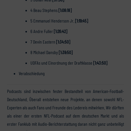
4 Beau Stephens
[1:08:18]
5 Emmanuel Henderson Jr.
[1:19:45]
6 Andre Fuller
[1:26:42]
7 Devin Eastern
[1:34:50]
8 Michael Dansby
[1:39:50]
UDFAs und Einordnung der Draftklasse
[1:43:50]
Verabschiedung
Podcasts sind inzwischen fester Bestandteil von American-Football-
Deutschland. Überall entstehen neue Projekte, an denen sowohl NFL-
Experten als auch Fans und Freunde des Ledereis mitwirken. Wir dürften
als einer der ersten NFL-Podcast auf dem deutschen Markt und als
erster Fanklub mit Audio-Berichterstattung daran nicht ganz unbeteiligt