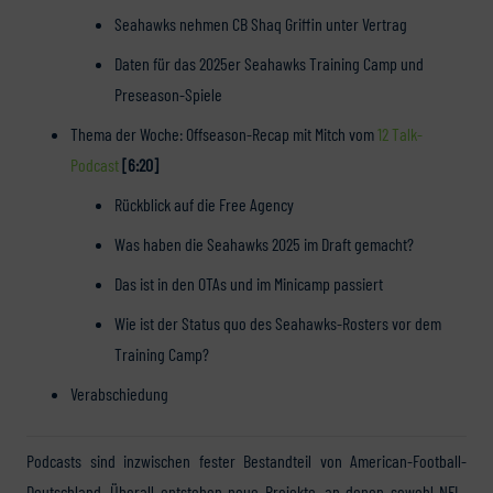
Seahawks nehmen CB Shaq Griffin unter Vertrag
Daten für das 2025er Seahawks Training Camp und
Preseason-Spiele
Thema der Woche: Offseason-Recap mit Mitch vom
12 Talk-
Podcast
[6:20]
Rückblick auf die Free Agency
Was haben die Seahawks 2025 im Draft gemacht?
Das ist in den OTAs und im Minicamp passiert
Wie ist der Status quo des Seahawks-Rosters vor dem
Training Camp?
Verabschiedung
Podcasts sind inzwischen fester Bestandteil von American-Football-
Deutschland. Überall entstehen neue Projekte, an denen sowohl NFL-