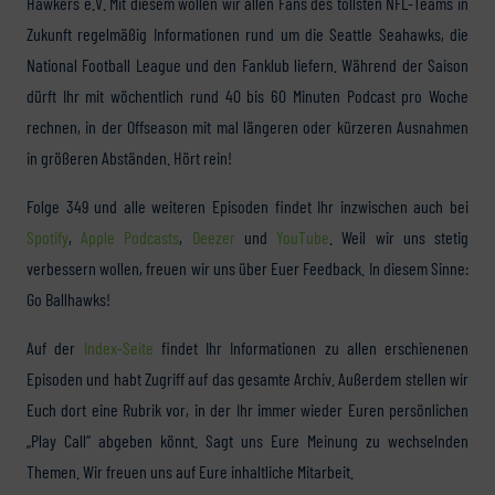
Hawkers e.V. Mit diesem wollen wir allen Fans des tollsten NFL-Teams in
Zukunft regelmäßig Informationen rund um die Seattle Seahawks, die
National Football League und den Fanklub liefern. Während der Saison
dürft Ihr mit wöchentlich rund 40 bis 60 Minuten Podcast pro Woche
rechnen, in der Offseason mit mal längeren oder kürzeren Ausnahmen
in größeren Abständen. Hört rein!
Folge 349 und alle weiteren Episoden findet Ihr inzwischen auch bei
Spotify
,
Apple Podcasts
,
Deezer
und
YouTube
. Weil wir uns stetig
verbessern wollen, freuen wir uns über Euer Feedback. In diesem Sinne:
Go Ballhawks!
Auf der
Index-Seite
findet Ihr Informationen zu allen erschienenen
Episoden und habt Zugriff auf das gesamte Archiv. Außerdem stellen wir
Euch dort eine Rubrik vor, in der Ihr immer wieder Euren persönlichen
„Play Call“ abgeben könnt. Sagt uns Eure Meinung zu wechselnden
Themen. Wir freuen uns auf Eure inhaltliche Mitarbeit.