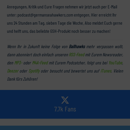
Anregungen, Kritik und Eure Fragen nehmen wir jetzt auch per E-Mail
unter: podcast@germanseahawkers.com entgegen. Hier erreicht Ihr
uns 24 Stunden am Tag, sieben Tage die Woche. Also meldet Euch gerne
und helft uns, das beliebte GSH-Produkt noch besser zu machen!
Wenn Ihr in Zukunft keine Folge von
Ballhawks
mehr verpassen wollt,
dann abonniert doch einfach unseren
RSS-Feed
mit Eurem Newsreader,
den
MP3-
oder
M4A-Feed
mit Eurem Podcatcher, folgt uns bei
YouTube
,
Deezer
oder
Spotify
oder besucht und bewertet uns auf
iTunes
. Vielen
Dank fürs Zuhören!
7.7k Fans