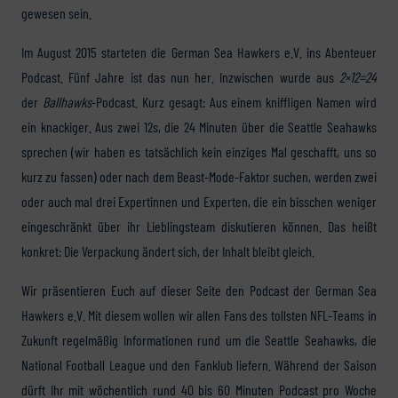
gewesen sein.
Im August 2015 starteten die German Sea Hawkers e.V. ins Abenteuer
Podcast. Fünf Jahre ist das nun her. Inzwischen wurde aus
2×12=24
der
Ballhawks
-Podcast. Kurz gesagt: Aus einem kniffligen Namen wird
ein knackiger. Aus zwei 12s, die 24 Minuten über die Seattle Seahawks
sprechen (wir haben es tatsächlich kein einziges Mal geschafft, uns so
kurz zu fassen) oder nach dem Beast-Mode-Faktor suchen, werden zwei
oder auch mal drei Expertinnen und Experten, die ein bisschen weniger
eingeschränkt über ihr Lieblingsteam diskutieren können. Das heißt
konkret: Die Verpackung ändert sich, der Inhalt bleibt gleich.
Wir präsentieren Euch auf dieser Seite den Podcast der German Sea
Hawkers e.V. Mit diesem wollen wir allen Fans des tollsten NFL-Teams in
Zukunft regelmäßig Informationen rund um die Seattle Seahawks, die
National Football League und den Fanklub liefern. Während der Saison
dürft Ihr mit wöchentlich rund 40 bis 60 Minuten Podcast pro Woche