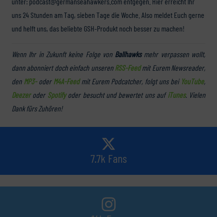
unter: podcast@germanseahawkers.com entgegen. Hier erreicht Ihr
uns 24 Stunden am Tag, sieben Tage die Woche. Also meldet Euch gerne
und helft uns, das beliebte GSH-Produkt noch besser zu machen!
Wenn Ihr in Zukunft keine Folge von
Ballhawks
mehr verpassen wollt,
dann abonniert doch einfach unseren
RSS-Feed
mit Eurem Newsreader,
den
MP3-
oder
M4A-Feed
mit Eurem Podcatcher, folgt uns bei
YouTube
,
Deezer
oder
Spotify
oder besucht und bewertet uns auf
iTunes
. Vielen
Dank fürs Zuhören!
7.7k Fans