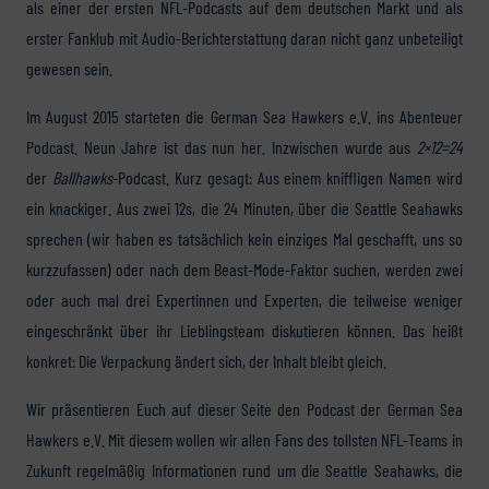
als einer der ersten NFL-Podcasts auf dem deutschen Markt und als
erster Fanklub mit Audio-Berichterstattung daran nicht ganz unbeteiligt
gewesen sein.
Im August 2015 starteten die German Sea Hawkers e.V. ins Abenteuer
Podcast. Neun Jahre ist das nun her. Inzwischen wurde aus
2×12=24
der
Ballhawks
-Podcast. Kurz gesagt: Aus einem kniffligen Namen wird
ein knackiger. Aus zwei 12s, die 24 Minuten, über die Seattle Seahawks
sprechen (wir haben es tatsächlich kein einziges Mal geschafft, uns so
kurzzufassen) oder nach dem Beast-Mode-Faktor suchen, werden zwei
oder auch mal drei Expertinnen und Experten, die teilweise weniger
eingeschränkt über ihr Lieblingsteam diskutieren können. Das heißt
konkret: Die Verpackung ändert sich, der Inhalt bleibt gleich.
Wir präsentieren Euch auf dieser Seite den Podcast der German Sea
Hawkers e.V. Mit diesem wollen wir allen Fans des tollsten NFL-Teams in
Zukunft regelmäßig Informationen rund um die Seattle Seahawks, die