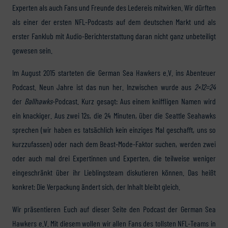
Experten als auch Fans und Freunde des Ledereis mitwirken. Wir dürften
als einer der ersten NFL-Podcasts auf dem deutschen Markt und als
erster Fanklub mit Audio-Berichterstattung daran nicht ganz unbeteiligt
gewesen sein.
Im August 2015 starteten die German Sea Hawkers e.V. ins Abenteuer
Podcast. Neun Jahre ist das nun her. Inzwischen wurde aus
2×12=24
der
Ballhawks
-Podcast. Kurz gesagt: Aus einem kniffligen Namen wird
ein knackiger. Aus zwei 12s, die 24 Minuten, über die Seattle Seahawks
sprechen (wir haben es tatsächlich kein einziges Mal geschafft, uns so
kurzzufassen) oder nach dem Beast-Mode-Faktor suchen, werden zwei
oder auch mal drei Expertinnen und Experten, die teilweise weniger
eingeschränkt über ihr Lieblingsteam diskutieren können. Das heißt
konkret: Die Verpackung ändert sich, der Inhalt bleibt gleich.
Wir präsentieren Euch auf dieser Seite den Podcast der German Sea
Hawkers e.V. Mit diesem wollen wir allen Fans des tollsten NFL-Teams in