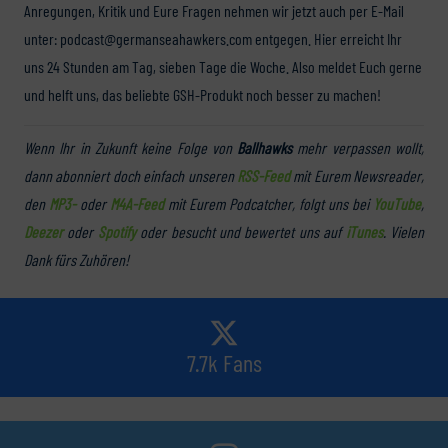
Anregungen, Kritik und Eure Fragen nehmen wir jetzt auch per E-Mail
unter: podcast@germanseahawkers.com entgegen. Hier erreicht Ihr
uns 24 Stunden am Tag, sieben Tage die Woche. Also meldet Euch gerne
und helft uns, das beliebte GSH-Produkt noch besser zu machen!
Wenn Ihr in Zukunft keine Folge von
Ballhawks
mehr verpassen wollt,
dann abonniert doch einfach unseren
RSS-Feed
mit Eurem Newsreader,
den
MP3-
oder
M4A-Feed
mit Eurem Podcatcher, folgt uns bei
YouTube
,
Deezer
oder
Spotify
oder besucht und bewertet uns auf
iTunes
. Vielen
Dank fürs Zuhören!
7.7k Fans