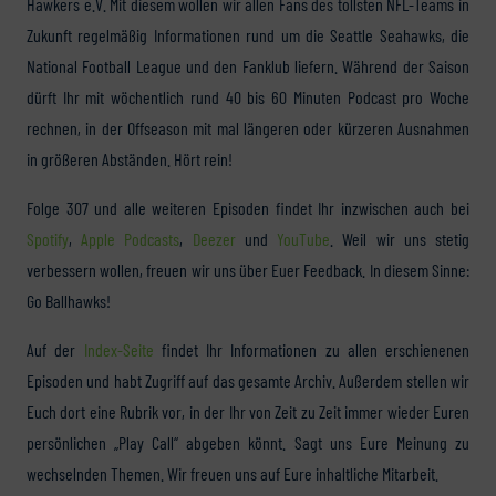
Hawkers e.V. Mit diesem wollen wir allen Fans des tollsten NFL-Teams in
Zukunft regelmäßig Informationen rund um die Seattle Seahawks, die
National Football League und den Fanklub liefern. Während der Saison
dürft Ihr mit wöchentlich rund 40 bis 60 Minuten Podcast pro Woche
rechnen, in der Offseason mit mal längeren oder kürzeren Ausnahmen
in größeren Abständen. Hört rein!
Folge 307 und alle weiteren Episoden findet Ihr inzwischen auch bei
Spotify
,
Apple Podcasts
,
Deezer
und
YouTube
. Weil wir uns stetig
verbessern wollen, freuen wir uns über Euer Feedback. In diesem Sinne:
Go Ballhawks!
Auf der
Index-Seite
findet Ihr Informationen zu allen erschienenen
Episoden und habt Zugriff auf das gesamte Archiv. Außerdem stellen wir
Euch dort eine Rubrik vor, in der Ihr von Zeit zu Zeit immer wieder Euren
persönlichen „Play Call“ abgeben könnt. Sagt uns Eure Meinung zu
wechselnden Themen. Wir freuen uns auf Eure inhaltliche Mitarbeit.