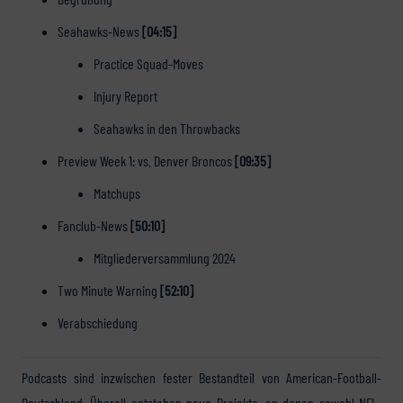
Seahawks-News
[04:15]
Practice Squad-Moves
Injury Report
Seahawks in den Throwbacks
Preview Week 1: vs. Denver Broncos
[09:35]
Matchups
Fanclub-News
[50:10]
Mitgliederversammlung 2024
Two Minute Warning
[52:10]
Verabschiedung
Podcasts sind inzwischen fester Bestandteil von American-Football-
Deutschland. Überall entstehen neue Projekte, an denen sowohl NFL-