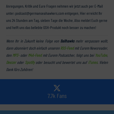
Anregungen, Kritik und Eure Fragen nehmen wir jetzt auch per E-Mail
unter: podcast@germanseahawkers.com entgegen. Hier erreicht Ihr
uns 24 Stunden am Tag, sieben Tage die Woche. Also meldet Euch gerne
und helft uns das beliebte GSH-Produkt noch besser zu machen!
Wenn Ihr in Zukunft keine Folge von
Ballhawks
mehr verpassen wollt,
dann abonniert doch einfach unseren
RSS-Feed
mit Eurem Newsreader,
den
MP3-
oder
M4A-Feed
mit Eurem Podcatcher, folgt uns bei
YouTube
,
Deezer
oder
Spotify
oder besucht und bewertet uns auf
iTunes
. Vielen
Dank fürs Zuhören!
7.7k Fans