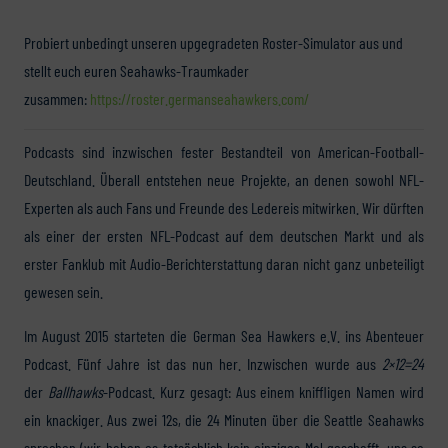
Probiert unbedingt unseren upgegradeten Roster-Simulator aus und
stellt euch euren Seahawks-Traumkader
zusammen:
https://roster.germanseahawkers.com/
Podcasts sind inzwischen fester Bestandteil von American-Football-
Deutschland. Überall entstehen neue Projekte, an denen sowohl NFL-
Experten als auch Fans und Freunde des Ledereis mitwirken. Wir dürften
als einer der ersten NFL-Podcast auf dem deutschen Markt und als
erster Fanklub mit Audio-Berichterstattung daran nicht ganz unbeteiligt
gewesen sein.
Im August 2015 starteten die German Sea Hawkers e.V. ins Abenteuer
Podcast. Fünf Jahre ist das nun her. Inzwischen wurde aus
2×12=24
der
Ballhawks
-Podcast. Kurz gesagt: Aus einem kniffligen Namen wird
ein knackiger. Aus zwei 12s, die 24 Minuten über die Seattle Seahawks
sprechen (wir haben es tatsächlich kein einziges Mal geschafft, uns so