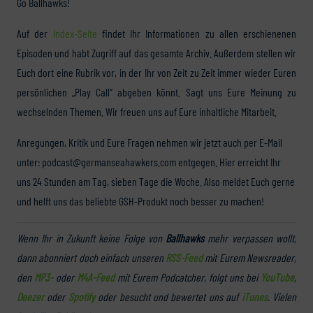
Go Ballhawks!
Auf der
Index-Seite
findet Ihr Informationen zu allen erschienenen
Episoden und habt Zugriff auf das gesamte Archiv. Außerdem stellen wir
Euch dort eine Rubrik vor, in der Ihr von Zeit zu Zeit immer wieder Euren
persönlichen „Play Call“ abgeben könnt. Sagt uns Eure Meinung zu
wechselnden Themen. Wir freuen uns auf Eure inhaltliche Mitarbeit.
Anregungen, Kritik und Eure Fragen nehmen wir jetzt auch per E-Mail
unter: podcast@germanseahawkers.com entgegen. Hier erreicht Ihr
uns 24 Stunden am Tag, sieben Tage die Woche. Also meldet Euch gerne
und helft uns das beliebte GSH-Produkt noch besser zu machen!
Wenn Ihr in Zukunft keine Folge von
Ballhawks
mehr verpassen wollt,
dann abonniert doch einfach unseren
RSS-Feed
mit Eurem Newsreader,
den
MP3-
oder
M4A-Feed
mit Eurem Podcatcher, folgt uns bei
YouTube
,
Deezer
oder
Spotify
oder besucht und bewertet uns auf
iTunes
. Vielen