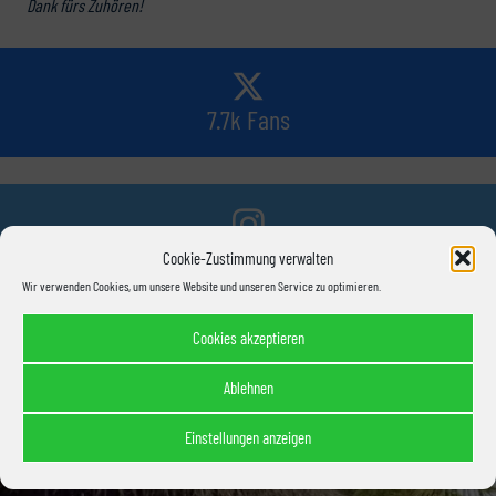
Dank fürs Zuhören!
7.7k Fans
14k Fans
Cookie-Zustimmung verwalten
Wir verwenden Cookies, um unsere Website und unseren Service zu optimieren.
Cookies akzeptieren
520 Abonnenten
Ablehnen
Einstellungen anzeigen