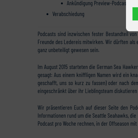
Ankündigung Preview-Podcast mit Ol
Verabschiedung
Podcasts sind inzwischen fester Bestandteil vo
Freunde des Ledereis mitwirken. Wir dürften als 
ganz unbeteiligt gewesen sein.
Im August 2015 starteten die German Sea Hawkers
gesagt: Aus einem kniffligen Namen wird ein knac
geschafft, uns so kurz zu fassen) oder nach d
eingeschränkt über ihr Lieblingsteam diskutieren 
Wir präsentieren Euch auf dieser Seite den Pod
Informationen rund um die Seattle Seahawks, die 
Podcast pro Woche rechnen, in der Offseason mit