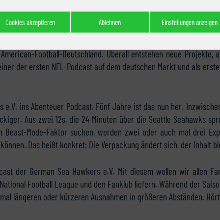
i Friedl
Cookies akzeptieren
Ablehnen
Einstellungen anzeigen
n American-Football-Deutschland. Überall entstehen neue Projekte,
einer der ersten NFL-Podcast auf dem deutschen Markt und als erste
 e.V. ins Abenteuer Podcast. Fünf Jahre ist das nun her. Inzwisch
kiger. Aus zwei 12s, die 24 Minuten über die Seattle Seahawks spr
em Beast-Mode-Faktor suchen, werden zwei oder auch mal drei Expe
können. Das heißt konkret: Die Verpackung ändert sich, der Inhalt ble
cast der German Sea Hawkers e.V. Mit diesem wollen wir allen Fa
National Football League und den Fanklub liefern. Während der Saison
 mal längeren oder kürzeren Ausnahmen in größeren Abständen. Hört