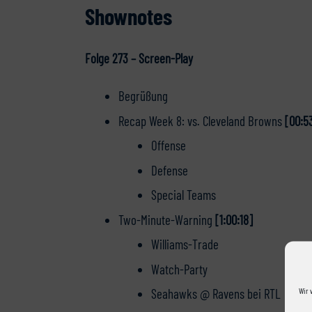
Shownotes
Folge 273 – Screen-Play
Begrüßung
Recap Week 8: vs. Cleveland Browns
[00:5
Offense
Defense
Special Teams
Two-Minute-Warning
[1:00:18]
Williams-Trade
Watch-Party
Wir 
Seahawks @ Ravens bei RTL