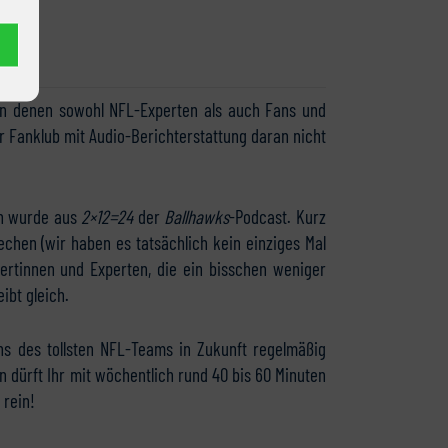
 an denen sowohl NFL-Experten als auch Fans und
r Fanklub mit Audio-Berichterstattung daran nicht
en wurde aus
2×12=24
der
Ballhawks
-Podcast. Kurz
echen (wir haben es tatsächlich kein einziges Mal
rtinnen und Experten, die ein bisschen weniger
ibt gleich.
ns des tollsten NFL-Teams in Zukunft regelmäßig
 dürft Ihr mit wöchentlich rund 40 bis 60 Minuten
 rein!