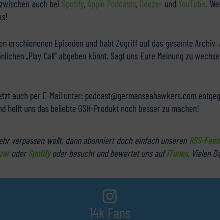
inzwischen auch bei
Spotify
,
Apple Podcasts
,
Deezer
und
YouTube
. We
ks!
len erschienenen Episoden und habt Zugriff auf das gesamte Archiv. 
önlichen „Play Call“ abgeben könnt. Sagt uns Eure Meinung zu wechse
etzt auch per E-Mail unter: podcast@germanseahawkers.com entgegen
nd helft uns das beliebte GSH-Produkt noch besser zu machen!
hr verpassen wollt, dann abonniert doch einfach unseren
RSS-Feed
zer
oder
Spotify
oder besucht und bewertet uns auf
iTunes
. Vielen D
14k Fans