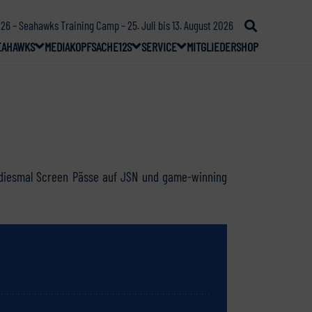
26 – Seahawks Training Camp – 25. Juli bis 13. August 2026
EAHAWKS
MEDIA
KOPFSACHE
12S
SERVICE
MITGLIEDER
SHOP
diesmal Screen Pässe auf JSN und game-winning