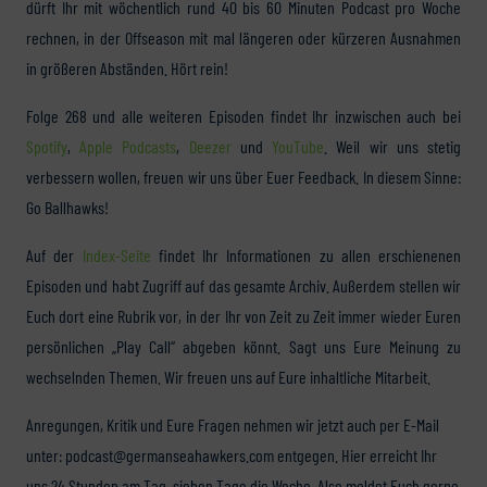
dürft Ihr mit wöchentlich rund 40 bis 60 Minuten Podcast pro Woche
rechnen, in der Offseason mit mal längeren oder kürzeren Ausnahmen
in größeren Abständen. Hört rein!
Folge 268 und alle weiteren Episoden findet Ihr inzwischen auch bei
Spotify
,
Apple Podcasts
,
Deezer
und
YouTube
. Weil wir uns stetig
verbessern wollen, freuen wir uns über Euer Feedback. In diesem Sinne:
Go Ballhawks!
Auf der
Index-Seite
findet Ihr Informationen zu allen erschienenen
Episoden und habt Zugriff auf das gesamte Archiv. Außerdem stellen wir
Euch dort eine Rubrik vor, in der Ihr von Zeit zu Zeit immer wieder Euren
persönlichen „Play Call“ abgeben könnt. Sagt uns Eure Meinung zu
wechselnden Themen. Wir freuen uns auf Eure inhaltliche Mitarbeit.
Anregungen, Kritik und Eure Fragen nehmen wir jetzt auch per E-Mail
unter: podcast@germanseahawkers.com entgegen. Hier erreicht Ihr
uns 24 Stunden am Tag, sieben Tage die Woche. Also meldet Euch gerne