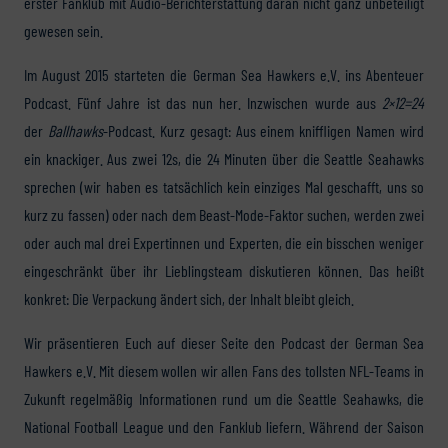
erster Fanklub mit Audio-Berichterstattung daran nicht ganz unbeteiligt
gewesen sein.
Im August 2015 starteten die German Sea Hawkers e.V. ins Abenteuer
Podcast. Fünf Jahre ist das nun her. Inzwischen wurde aus
2×12=24
der
Ballhawks
-Podcast. Kurz gesagt: Aus einem kniffligen Namen wird
ein knackiger. Aus zwei 12s, die 24 Minuten über die Seattle Seahawks
sprechen (wir haben es tatsächlich kein einziges Mal geschafft, uns so
kurz zu fassen) oder nach dem Beast-Mode-Faktor suchen, werden zwei
oder auch mal drei Expertinnen und Experten, die ein bisschen weniger
eingeschränkt über ihr Lieblingsteam diskutieren können. Das heißt
konkret: Die Verpackung ändert sich, der Inhalt bleibt gleich.
Wir präsentieren Euch auf dieser Seite den Podcast der German Sea
Hawkers e.V. Mit diesem wollen wir allen Fans des tollsten NFL-Teams in
Zukunft regelmäßig Informationen rund um die Seattle Seahawks, die
National Football League und den Fanklub liefern. Während der Saison