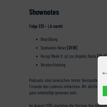
Shownotes
Folge 235 – LA-zarett
Begrüßung
Seahawks-News
[01:18]
Recap Week X: @ Los Angeles Rams
[04:41
Verabschiedung
Wir 
Podcasts sind inzwischen fester Bestandteil vo
Freunde des Ledereis mitwirken. Wir dürften als 
ganz unbeteiligt gewesen sein.
Im August 2015 starteten die German Sea Hawkers