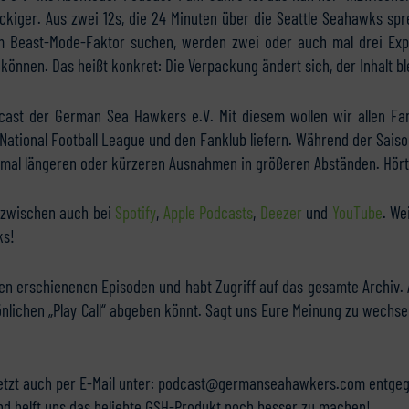
kiger. Aus zwei 12s, die 24 Minuten über die Seattle Seahawks spr
em Beast-Mode-Faktor suchen, werden zwei oder auch mal drei Expe
können. Das heißt konkret: Die Verpackung ändert sich, der Inhalt ble
cast der German Sea Hawkers e.V. Mit diesem wollen wir allen Fa
National Football League und den Fanklub liefern. Während der Saison
 mal längeren oder kürzeren Ausnahmen in größeren Abständen. Hört
inzwischen auch bei
Spotify
,
Apple Podcasts
,
Deezer
und
YouTube
. We
ks!
len erschienenen Episoden und habt Zugriff auf das gesamte Archiv. 
önlichen „Play Call“ abgeben könnt. Sagt uns Eure Meinung zu wechse
etzt auch per E-Mail unter: podcast@germanseahawkers.com entgegen
nd helft uns das beliebte GSH-Produkt noch besser zu machen!