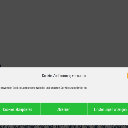
]
Cookie-Zustimmung verwalten
verwenden Cookies, um unsere Website und unseren Service zu optimieren.
n American-Football-Deutschland. Überall entstehen neue Projekte,
einer der ersten NFL-Podcast auf dem deutschen Markt und als erste
Cookies akzeptieren
Ablehnen
Einstellungen anzeigen
 e.V. ins Abenteuer Podcast. Fünf Jahre ist das nun her. Inzwisch