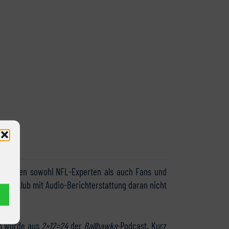
 an denen sowohl NFL-Experten als auch Fans und
r Fanklub mit Audio-Berichterstattung daran nicht
en wurde aus
2×12=24
der
Ballhawks
-Podcast. Kurz