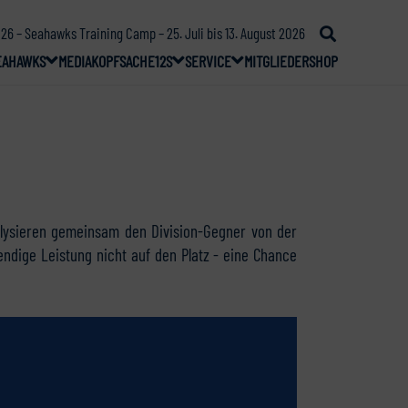
26 – Seahawks Training Camp – 25. Juli bis 13. August 2026
EAHAWKS
MEDIA
KOPFSACHE
12S
SERVICE
MITGLIEDER
SHOP
nalysieren gemeinsam den Division-Gegner von der
endige Leistung nicht auf den Platz - eine Chance