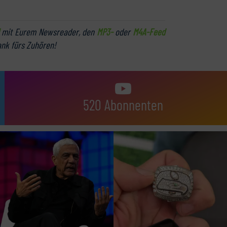
mit Eurem Newsreader, den
MP3-
oder
M4A-Feed
ank fürs Zuhören!
520 Abonnenten