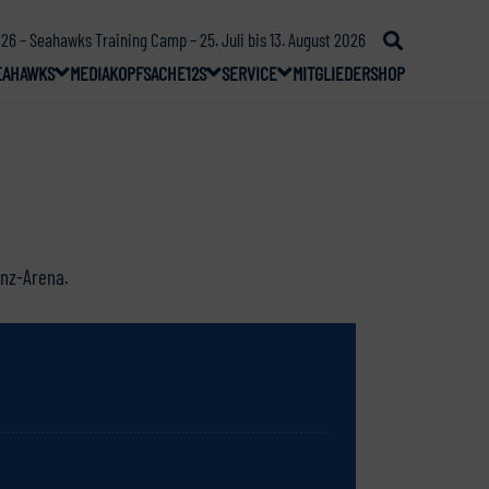
26 – Seahawks Training Camp – 25. Juli bis 13. August 2026
EAHAWKS
MEDIA
KOPFSACHE
12S
SERVICE
MITGLIEDER
SHOP
anz-Arena.