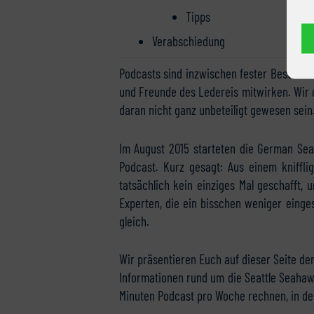
Tipps
Verabschiedung
Podcasts sind inzwischen fester Bestandt
und Freunde des Ledereis mitwirken. Wir d
daran nicht ganz unbeteiligt gewesen sein
Im August 2015 starteten die German Sea
Podcast. Kurz gesagt: Aus einem kniffl
tatsächlich kein einziges Mal geschafft
Experten, die ein bisschen weniger einges
gleich.
Wir präsentieren Euch auf dieser Seite de
Informationen rund um die Seattle Seahawk
Minuten Podcast pro Woche rechnen, in de