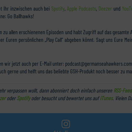
et Ihr inzwischen auch bei
Spotify
,
Apple Podcasts
,
Deezer
und
YouT
nne: Go Ballhawks!
en zu allen erschienenen Episoden und habt Zugriff auf das gesamte A
eder Euren persönlichen „Play Call“ abgeben könnt. Sagt uns Eure 
n wir jetzt auch per E-Mail unter: podcast@germanseahawkers.com 
Euch gerne und helft uns das beliebte GSH-Produkt noch besser zu m
hr verpassen wollt, dann abonniert doch einfach unseren
RSS-Feed
zer
oder
Spotify
oder besucht und bewertet uns auf
iTunes
. Vielen D