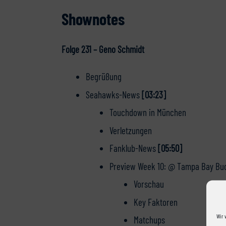
Shownotes
Folge 231 – Geno Schmidt
Begrüßung
Seahawks-News
[03:23]
Touchdown in München
Verletzungen
Fanklub-News
[05:50]
Preview Week 10: @ Tampa Bay B
Vorschau
Key Faktoren
Wir 
Matchups