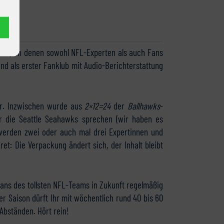
ekte, an denen sowohl NFL-Experten als auch Fans
nd als erster Fanklub mit Audio-Berichterstattung
er. Inzwischen wurde aus
2×12=24
der
Ballhawks
-
er die Seattle Seahawks sprechen (wir haben es
 werden zwei oder auch mal drei Expertinnen und
et: Die Verpackung ändert sich, der Inhalt bleibt
Fans des tollsten NFL-Teams in Zukunft regelmäßig
r Saison dürft Ihr mit wöchentlich rund 40 bis 60
Abständen. Hört rein!