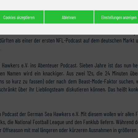
Cookies akzeptieren
Ablehnen
Einstellungen anzeigen
eil von American-Football-Deutschland. Überall entstehen neue Proj
ürften als einer der ersten NFL-Podcast auf dem deutschen Markt u
.
 Hawkers e.V. ins Abenteuer Podcast. Sieben Jahre ist das nun h
igen Namen wird ein knackiger. Aus zwei 12s, die 24 Minuten üb
, uns so kurz zu fassen) oder nach dem Beast-Mode-Faktor suchen,
chränkt über ihr Lieblingsteam diskutieren können. Das heißt konkr
n Podcast der German Sea Hawkers e.V. Mit diesem wollen wir allen 
s, die National Football League und den Fanklub liefern. Während de
r Offseason mit mal längeren oder kürzeren Ausnahmen in größeren 