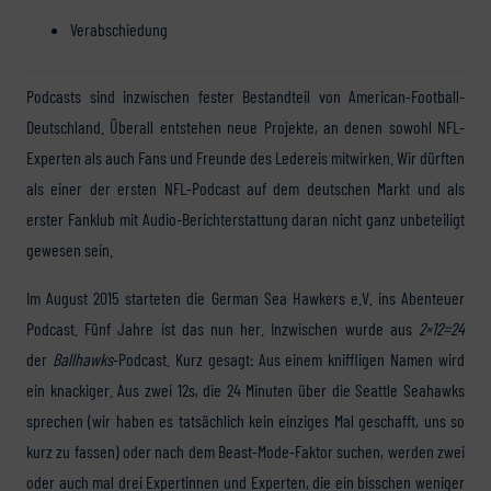
Verabschiedung
Podcasts sind inzwischen fester Bestandteil von American-Football-
Deutschland. Überall entstehen neue Projekte, an denen sowohl NFL-
Experten als auch Fans und Freunde des Ledereis mitwirken. Wir dürften
als einer der ersten NFL-Podcast auf dem deutschen Markt und als
erster Fanklub mit Audio-Berichterstattung daran nicht ganz unbeteiligt
gewesen sein.
Im August 2015 starteten die German Sea Hawkers e.V. ins Abenteuer
Podcast. Fünf Jahre ist das nun her. Inzwischen wurde aus
2×12=24
der
Ballhawks
-Podcast. Kurz gesagt: Aus einem kniffligen Namen wird
ein knackiger. Aus zwei 12s, die 24 Minuten über die Seattle Seahawks
sprechen (wir haben es tatsächlich kein einziges Mal geschafft, uns so
kurz zu fassen) oder nach dem Beast-Mode-Faktor suchen, werden zwei
oder auch mal drei Expertinnen und Experten, die ein bisschen weniger