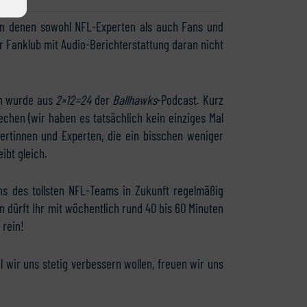
 an denen sowohl NFL-Experten als auch Fans und
r Fanklub mit Audio-Berichterstattung daran nicht
en wurde aus
2×12=24
der
Ballhawks
-Podcast. Kurz
echen (wir haben es tatsächlich kein einziges Mal
rtinnen und Experten, die ein bisschen weniger
ibt gleich.
ns des tollsten NFL-Teams in Zukunft regelmäßig
 dürft Ihr mit wöchentlich rund 40 bis 60 Minuten
 rein!
il wir uns stetig verbessern wollen, freuen wir uns