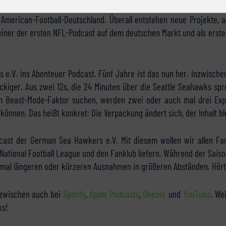
n American-Football-Deutschland. Überall entstehen neue Projekte,
einer der ersten NFL-Podcast auf dem deutschen Markt und als erste
 e.V. ins Abenteuer Podcast. Fünf Jahre ist das nun her. Inzwisch
kiger. Aus zwei 12s, die 24 Minuten über die Seattle Seahawks spr
em Beast-Mode-Faktor suchen, werden zwei oder auch mal drei Expe
können. Das heißt konkret: Die Verpackung ändert sich, der Inhalt ble
cast der German Sea Hawkers e.V. Mit diesem wollen wir allen Fa
National Football League und den Fanklub liefern. Während der Saison
 mal längeren oder kürzeren Ausnahmen in größeren Abständen. Hört
inzwischen auch bei
Spotify
,
Apple Podcasts
,
Deezer
und
YouTube
. We
ks!