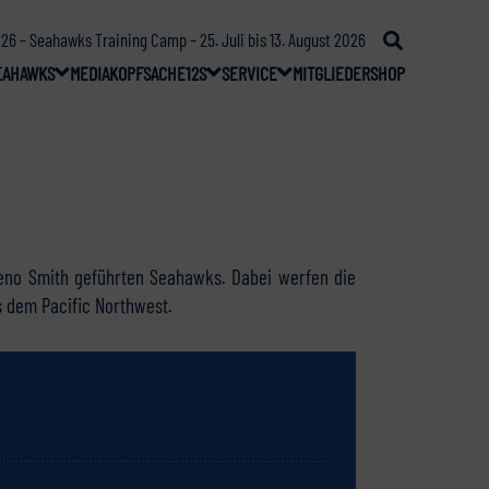
26 – Seahawks Training Camp – 25. Juli bis 13. August 2026
EAHAWKS
MEDIA
KOPFSACHE
12S
SERVICE
MITGLIEDER
SHOP
eno Smith geführten Seahawks. Dabei werfen die
s dem Pacific Northwest.