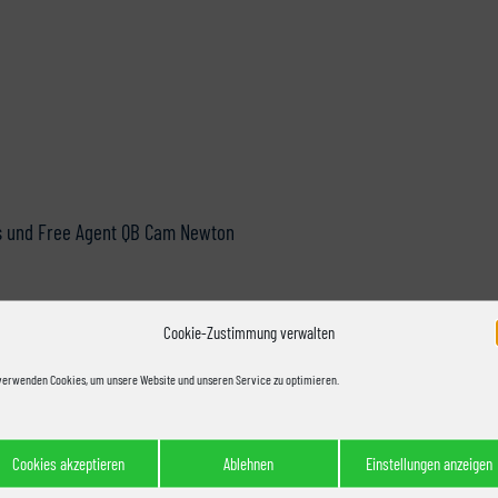
 und Free Agent QB Cam Newton
8]
Cookie-Zustimmung verwalten
verwenden Cookies, um unsere Website und unseren Service zu optimieren.
le
Saison der Seahawks
Cookies akzeptieren
Ablehnen
Einstellungen anzeigen