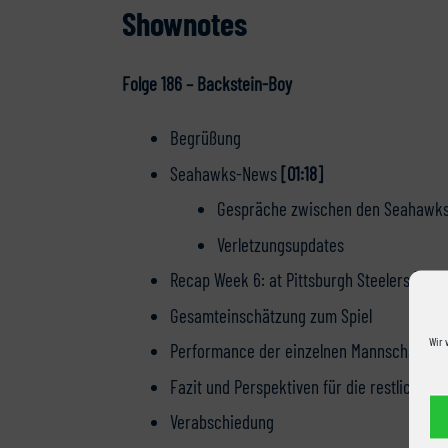
Shownotes
Folge 186 – Backstein-Boy
Begrüßung
Seahawks-News
[01:18]
Gespräche zwischen den Seahawks
Verletzungsupdates
Recap Week 6: at Pittsburgh Steelers
[09:3
Gesamteinschätzung zum Spiel
Wir 
Performance der einzelnen Mannschaftstei
Fazit und Perspektiven für die restliche 
Verabschiedung