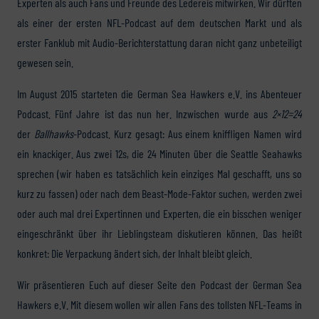
Experten als auch Fans und Freunde des Ledereis mitwirken. Wir dürften
als einer der ersten NFL-Podcast auf dem deutschen Markt und als
erster Fanklub mit Audio-Berichterstattung daran nicht ganz unbeteiligt
gewesen sein.
Im August 2015 starteten die German Sea Hawkers e.V. ins Abenteuer
Podcast. Fünf Jahre ist das nun her. Inzwischen wurde aus
2×12=24
der
Ballhawks
-Podcast. Kurz gesagt: Aus einem kniffligen Namen wird
ein knackiger. Aus zwei 12s, die 24 Minuten über die Seattle Seahawks
sprechen (wir haben es tatsächlich kein einziges Mal geschafft, uns so
kurz zu fassen) oder nach dem Beast-Mode-Faktor suchen, werden zwei
oder auch mal drei Expertinnen und Experten, die ein bisschen weniger
eingeschränkt über ihr Lieblingsteam diskutieren können. Das heißt
konkret: Die Verpackung ändert sich, der Inhalt bleibt gleich.
Wir präsentieren Euch auf dieser Seite den Podcast der German Sea
Hawkers e.V. Mit diesem wollen wir allen Fans des tollsten NFL-Teams in