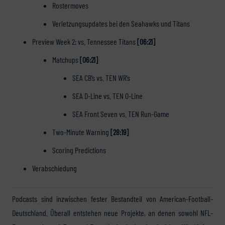
Rostermoves
Verletzungsupdates bei den Seahawks und Titans
Preview Week 2: vs. Tennessee Titans
[06:21]
Matchups
[06:21]
SEA CB’s vs. TEN WR’s
SEA D-Line vs. TEN O-Line
SEA Front Seven vs. TEN Run-Game
Two-Minute Warning
[28:19]
Scoring Predictions
Verabschiedung
Podcasts sind inzwischen fester Bestandteil von American-Football-
Deutschland. Überall entstehen neue Projekte, an denen sowohl NFL-