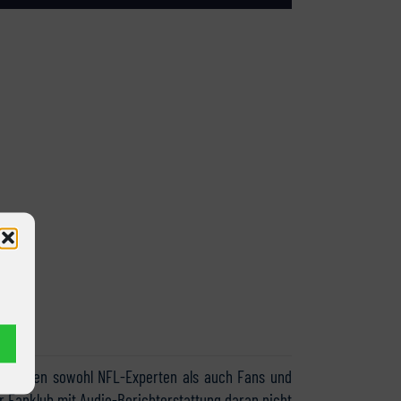
 an denen sowohl NFL-Experten als auch Fans und
r Fanklub mit Audio-Berichterstattung daran nicht