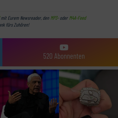
mit Eurem Newsreader, den
MP3-
oder
M4A-Feed
ank fürs Zuhören!
520 Abonnenten