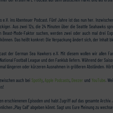
 e.V. ins Abenteuer Podcast. Fünf Jahre ist das nun her. Inzwisch
kiger. Aus zwei 12s, die 24 Minuten über die Seattle Seahawks spr
em Beast-Mode-Faktor suchen, werden zwei oder auch mal drei Expe
können. Das heißt konkret: Die Verpackung ändert sich, der Inhalt ble
cast der German Sea Hawkers e.V. Mit diesem wollen wir allen Fa
National Football League und den Fanklub liefern. Während der Saison
 mal längeren oder kürzeren Ausnahmen in größeren Abständen. Hört
inzwischen auch bei
Spotify
,
Apple Podcasts
,
Deezer
und
YouTube
. We
ks!
len erschienenen Episoden und habt Zugriff auf das gesamte Archiv. 
önlichen „Play Call“ abgeben könnt. Sagt uns Eure Meinung zu wechse