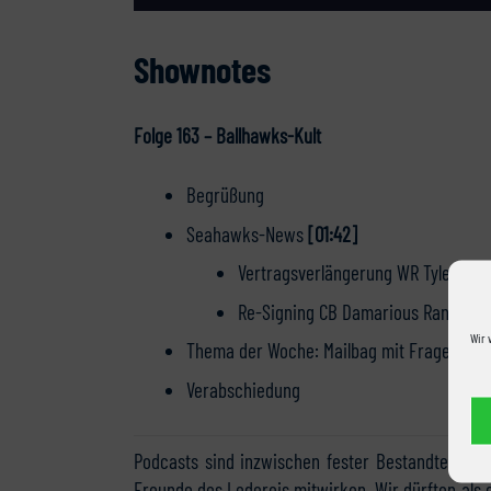
Shownotes
Folge 163 – Ballhawks-Kult
Begrüßung
Seahawks-News
[01:42]
Vertragsverlängerung WR Tyler Loc
Re-Signing CB Damarious Randall
Wir 
Thema der Woche: Mailbag mit Fragen aus
Verabschiedung
Podcasts sind inzwischen fester Bestandteil vo
Freunde des Ledereis mitwirken. Wir dürften als 