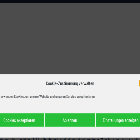
kett
Cookie-Zustimmung verwalten
verwenden Cookies, um unsere Website und unseren Service zu optimieren.
 Instagram, Facebook und Twitter
[07:26]
Cookies akzeptieren
Ablehnen
Einstellungen anzeigen
n American-Football-Deutschland. Überall entstehen neue Projekte,
einer der ersten NFL-Podcast auf dem deutschen Markt und als erste