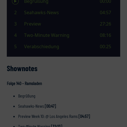
Shownotes
Folge 140 –
Ramsladen
Begrüßung
Seahawks-News
[00:47]
Preview Week 10: @ Los Angeles Rams
[04:57]
Two-Minute Warning
[32:23]