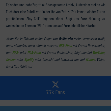
Episoden und habt Zugriff auf das gesamte Archiv. Außerdem stellen wir
Euch dort eine Rubrik vor, in der Ihr von Zeit zu Zeit immer wieder Euren
persönlichen „Play Call“ abgeben könnt. Sagt uns Eure Meinung zu
wechselnden Themen. Wir freuen uns auf Eure inhaltliche Mitarbeit.
Wenn Ihr in Zukunft keine Folge von
Ballhawks
mehr verpassen wollt,
dann abonniert doch einfach unseren
RSS-Feed
mit Eurem Newsreader,
den
MP3-
oder
M4A-Feed
mit Eurem Podcatcher, folgt uns bei
YouTube
,
Deezer
oder
Spotify
oder besucht und bewertet uns auf
iTunes
. Vielen
Dank fürs Zuhören!
7.7k Fans