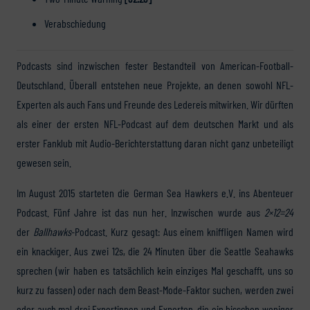
Verabschiedung
Podcasts sind inzwischen fester Bestandteil von American-Football-
Deutschland. Überall entstehen neue Projekte, an denen sowohl NFL-
Experten als auch Fans und Freunde des Ledereis mitwirken. Wir dürften
als einer der ersten NFL-Podcast auf dem deutschen Markt und als
erster Fanklub mit Audio-Berichterstattung daran nicht ganz unbeteiligt
gewesen sein.
Im August 2015 starteten die German Sea Hawkers e.V. ins Abenteuer
Podcast. Fünf Jahre ist das nun her. Inzwischen wurde aus
2×12=24
der
Ballhawks
-Podcast. Kurz gesagt: Aus einem kniffligen Namen wird
ein knackiger. Aus zwei 12s, die 24 Minuten über die Seattle Seahawks
sprechen (wir haben es tatsächlich kein einziges Mal geschafft, uns so
kurz zu fassen) oder nach dem Beast-Mode-Faktor suchen, werden zwei
oder auch mal drei Expertinnen und Experten, die ein bisschen weniger