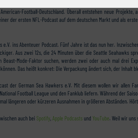
n American-Football-Deutschland. Überall entstehen neue Projekte,
einer der ersten NFL-Podcast auf dem deutschen Markt und als erste
 e.V. ins Abenteuer Podcast. Fünf Jahre ist das nun her. Inzwisch
kiger. Aus zwei 12s, die 24 Minuten über die Seattle Seahawks spr
em Beast-Mode-Faktor suchen, werden zwei oder auch mal drei Expe
können. Das heißt konkret: Die Verpackung ändert sich, der Inhalt ble
cast der German Sea Hawkers e.V. Mit diesem wollen wir allen Fa
National Football League und den Fanklub liefern. Während der Saison
 mal längeren oder kürzeren Ausnahmen in größeren Abständen. Hört
nzwischen auch bei
Spotify
,
Apple Podcasts
und
YouTube
. Weil wir uns