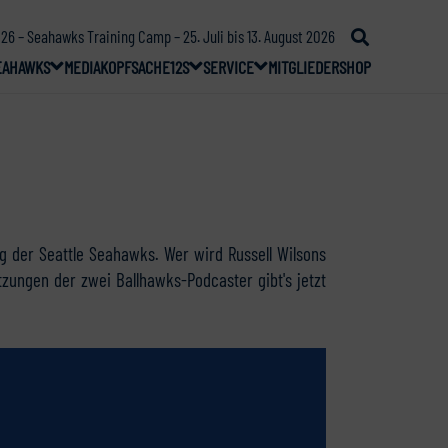
26 – Seahawks Training Camp – 25. Juli bis 13. August 2026
EAHAWKS
MEDIA
KOPFSACHE
12S
SERVICE
MITGLIEDER
SHOP
g der Seattle Seahawks. Wer wird Russell Wilsons
zungen der zwei Ballhawks-Podcaster gibt's jetzt