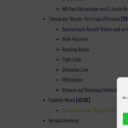
WR Paul Richardson und C Justin Br
Thema der Woche: Vorschau Offensive
[03
Quarterback Russell Wilson und se
Wide Receiver
Running Backs
Tight Ends
Offensive Line
Philosophie
Hinweis auf Vorschau Defensive in 
Wir 
Fanklub-News
[42:03]
Saisonvorschau-Magazin 2020
Verabschiedung