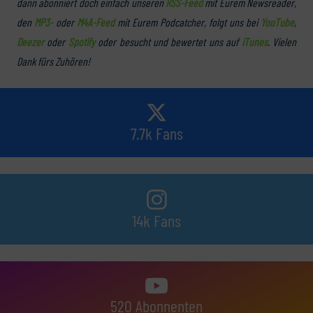
dann abonniert doch einfach unseren
RSS-Feed
mit Eurem Newsreader,
den
MP3-
oder
M4A-Feed
mit Eurem Podcatcher, folgt uns bei
YouTube
,
Deezer
oder
Spotify
oder besucht und bewertet uns auf
iTunes
. Vielen
Dank fürs Zuhören!
7.7k Fans
14k Fans
520 Abonnenten