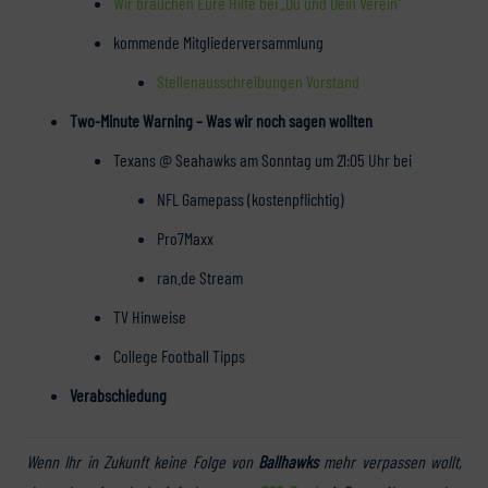
Wir brauchen Eure Hilfe bei „Du und Dein Verein“
kommende Mitgliederversammlung
Stellenausschreibungen Vorstand
Two-Minute Warning – Was wir noch sagen wollten
Texans @ Seahawks am Sonntag um 21:05 Uhr bei
NFL Gamepass (kostenpflichtig)
Pro7Maxx
ran.de Stream
TV Hinweise
College Football Tipps
Verabschiedung
Wenn Ihr in Zukunft keine Folge von
Ballhawks
mehr verpassen wollt,