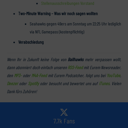
Stellenausschreibungen Vorstand
Two-Minute Warning – Was wir noch sagen wollten
Seahawks gegen 49ers am Sonntag um 22:25 Uhr lediglich
via NFL Gamepass (kostenpflichtig)
Verabschiedung
Wenn Ihr in Zukunft keine Folge von
Ballhawks
mehr verpassen wollt,
dann abonniert doch einfach unseren
RSS-Feed
mit Eurem Newsreader,
den
MP3-
oder
M4A-Feed
mit Eurem Podcatcher, folgt uns bei
YouTube
,
Deezer
oder
Spotify
oder besucht und bewertet uns auf
iTunes
. Vielen
Dank fürs Zuhören!
7.7k Fans