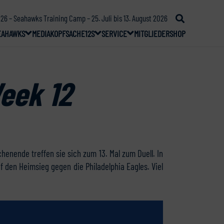
26 – Seahawks Training Camp – 25. Juli bis 13. August 2026
EAHAWKS
MEDIA
KOPFSACHE
12S
SERVICE
MITGLIEDER
SHOP
eek 12
enende treffen sie sich zum 13. Mal zum Duell. In
 den Heimsieg gegen die Philadelphia Eagles. Viel