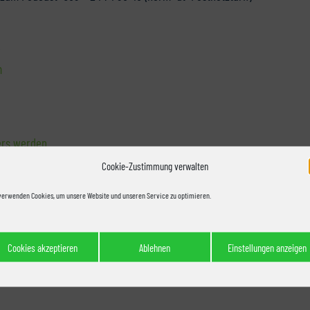
k
m
ers werden
Cookie-Zustimmung verwalten
verwenden Cookies, um unsere Website und unseren Service zu optimieren.
Cookies akzeptieren
Ablehnen
Einstellungen anzeigen
en Heimsieg gegen die Philadelphia Eagles