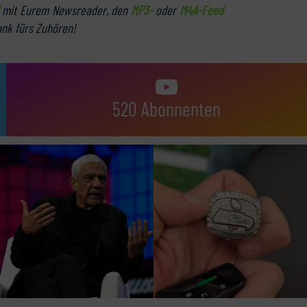
mit Eurem Newsreader, den
MP3-
oder
M4A-Feed
ank fürs Zuhören!
520 Abonnenten