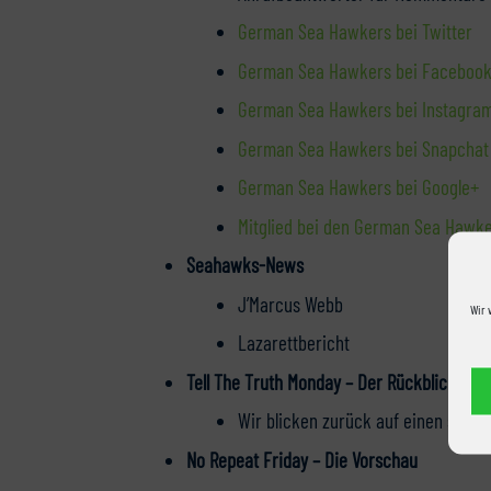
German Sea Hawkers bei Twitter
German Sea Hawkers bei Faceboo
German Sea Hawkers bei Instagra
German Sea Hawkers bei Snapchat
German Sea Hawkers bei Google+
Mitglied bei den German Sea Hawk
Seahawks-News
J’Marcus Webb
Wir 
Lazarettbericht
Tell The Truth Monday – Der Rückblick
Wir blicken zurück auf einen stark
No Repeat Friday – Die Vorschau